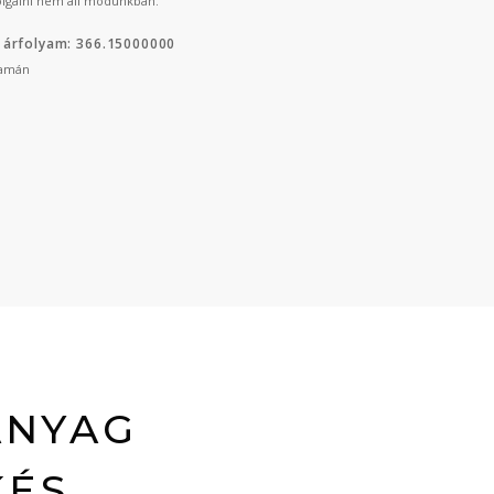
lgálni nem áll módunkban.
 árfolyam: 366.15000000
yamán
ANYAG
KÉS