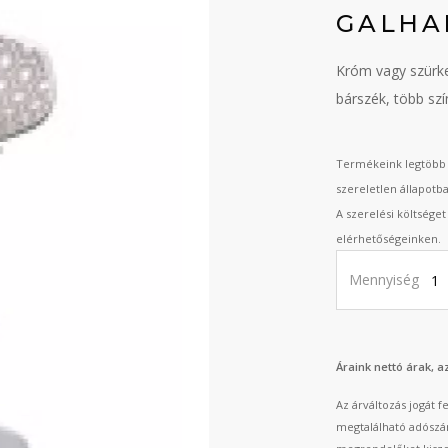
GALHA
Króm vagy szürk
bárszék, több sz
Termékeink legtöbb 
szereletlen állapotb
A szerelési költsége
elérhetőségeinken.
Mennyiség
Áraink nettó árak, 
Az árváltozás jogát 
megtalálható adószá