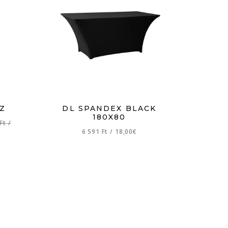
Z
DL SPANDEX BLACK
180X80
 Ft
/
6 591 Ft
/
18,00€