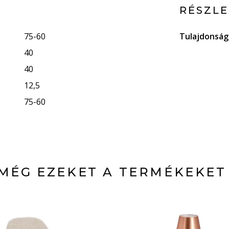
RÉSZL
75-60
Tulajdonsá
40
40
12,5
75-60
MÉG EZEKET A TERMÉKEKET