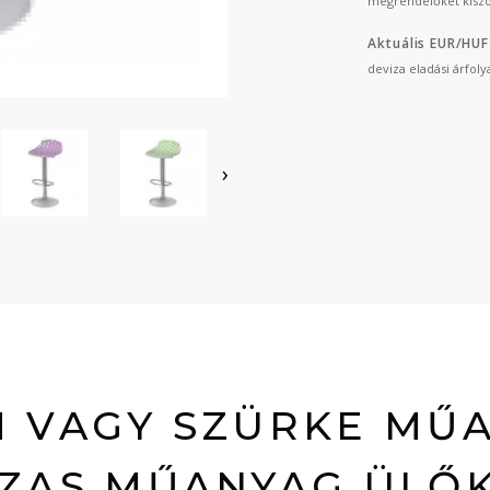
megrendelőket kiszo
Aktuális EUR/HUF
deviza eladási árfol
›
 VAGY SZÜRKE MŰ
ZAS MŰANYAG ÜLŐ