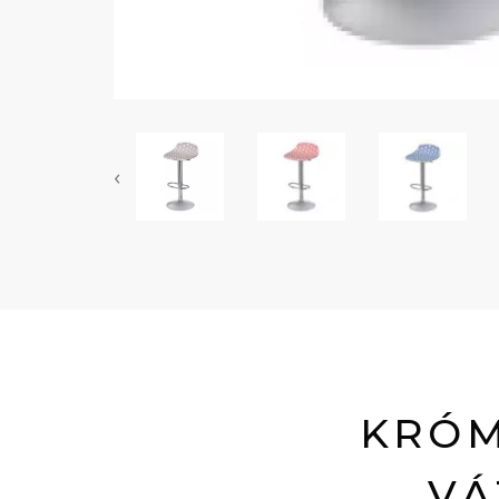
‹
KRÓM
VÁ