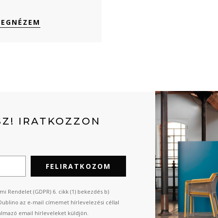
EGNÉZEM
Z! IRATKOZZON
FELIRATKOZOM
mi Rendelet (GDPR) 6. cikk (1) bekezdés b)
Dublino az e-mail címemet hírlevelezési céllal
almazó email hírleveleket küldjön.