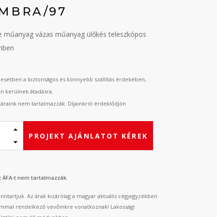
MBRA/97
e műanyag vázas műanyag ülőkés teleszkópos
ínben
esetben a biztonságos és könnyebb szállítás érdekében,
an kerülnek átadásra.
t áraink nem tartalmazzák. Díjainkról érdeklődjön
PROJEKT AJÁNLATOT KÉREK
az ÁFA-t nem tartalmazzák.
fenntartjuk. Az árak kizárólag a magyar aktuális cégjegyzékben
mmal rendelkező vevőinkre vonatkoznak! Lakossági