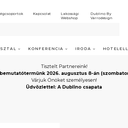
égcsoportok
Kapcsolat
Lakossági
Dublino By
Webshop
Varrodesign
ASZTAL
KONFERENCIA
IRODA
HOTELEL
Tisztelt Partnereink!
bemutatótermünk 2026. augusztus 8-án (szombaton) i
Várjuk Önöket személyesen!
Üdvözlettel: A Dublino csapata