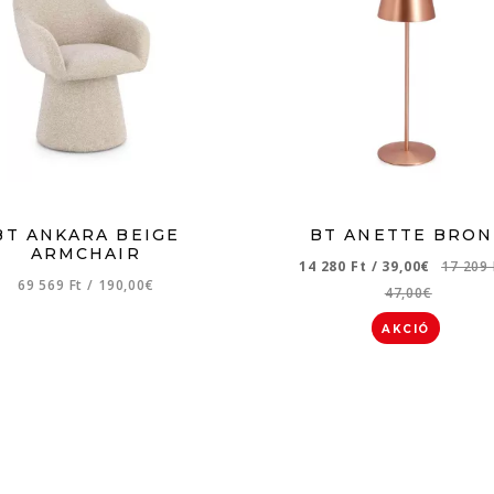
BT ANKARA BEIGE
BT ANETTE BRON
ARMCHAIR
14 280 Ft
/
39,00€
17 209
69 569 Ft
/
190,00€
47,00€
AKCIÓ