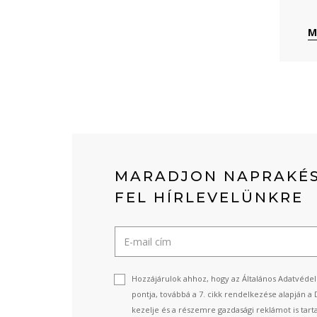
M
MARADJON NAPRAKÉS
FEL HÍRLEVELÜNKRE
Hozzájárulok ahhoz, hogy az Általános Adatvédel
pontja, továbbá a 7. cikk rendelkezése alapján a 
kezelje és a részemre gazdasági reklámot is tart