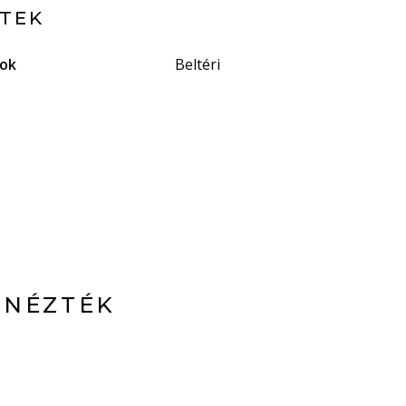
ETEK
gok
Beltéri
 NÉZTÉK