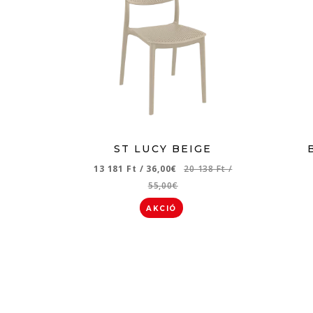
ST LUCY BEIGE
13 181 Ft
/
36,00€
20 138 Ft
/
55,00€
AKCIÓ