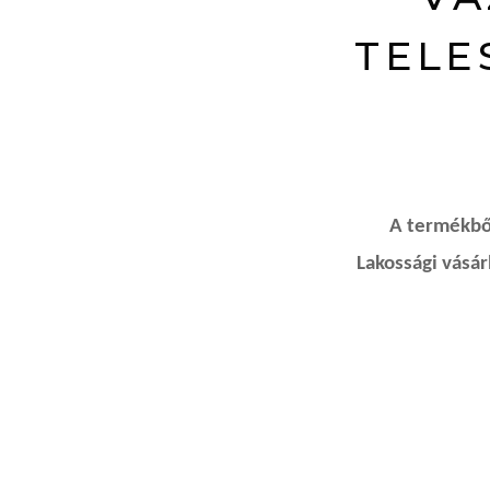
TELE
A termékből
Lakossági vásá