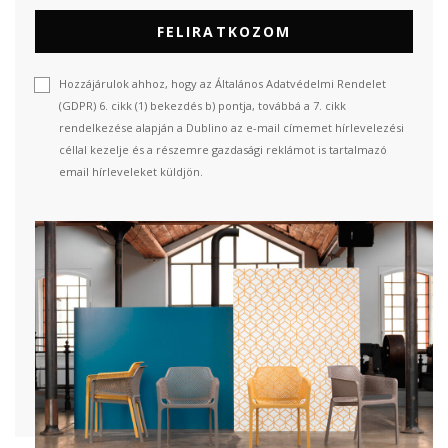
FELIRATKOZOM
Hozzájárulok ahhoz, hogy az Általános Adatvédelmi Rendelet
(GDPR) 6. cikk (1) bekezdés b) pontja, továbbá a 7. cikk
rendelkezése alapján a Dublino az e-mail címemet hírlevelezési
céllal kezelje és a részemre gazdasági reklámot is tartalmazó
email hírleveleket küldjön.