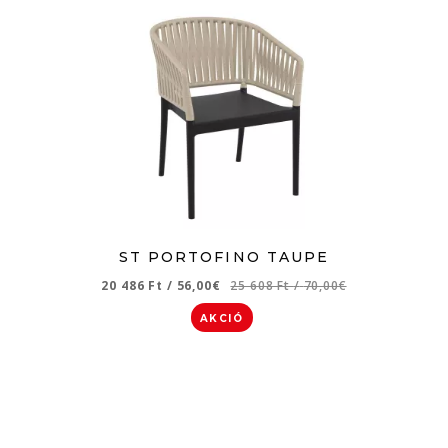
ST PORTOFINO TAUPE
20 486 Ft
/
56,00€
25 608 Ft
/
70,00€
AKCIÓ