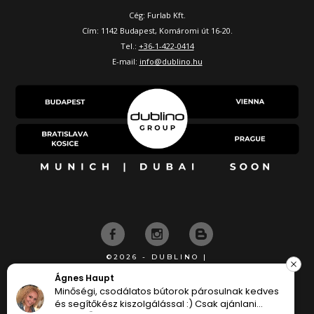
Cég: Furlab Kft.
Cím: 1142 Budapest, Komáromi út 16-20.
Tel.:
+36-1-422-0414
E-mail:
info@dublino.hu
©2026 - DUBLINO |
KÉSZÍTETTE
Ágnes Haupt
Minőségi, csodálatos bútorok párosulnak kedves
és segítőkész kiszolgálással :) Csak ajánlani