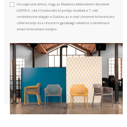
Hozzájárulok ahhoz, hogy az Általános Adatvédelmi Rendelet
(GDPR) 6. cikk (1) bekezdés b) pontja, továbbá a 7. cikk
rendelkezése alapján a Dublino az e-mail címemet hírlevelezési
céllal kezelje és a részemre gazdasági reklámot is tartalmazó
email hírleveleket küldjön.