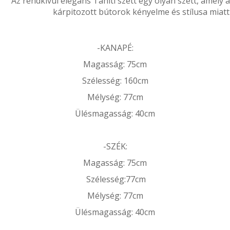
Az
rendkívül
elegáns
Tahiti szett
egy olyan szett, amely
kárpitozott bútorok
kényelme
és stílusa
miatt
-KANAPÉ:
Magasság: 75cm
Szélesség: 160cm
Mélység: 77cm
Ülésmagasság: 40cm
-SZÉK:
Magasság
: 75cm
Szélesség:77cm
Mélység: 77cm
Ülésmagasság: 40cm