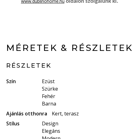
www.dublinohome.hu
oldalon szolgálunk ki.
MÉRETEK & RÉSZLETEK
RÉSZLETEK
Szín
Ezüst
Szürke
Fehér
Barna
Ajánlás otthonra
Kert, terasz
Stílus
Design
Elegáns
Modern