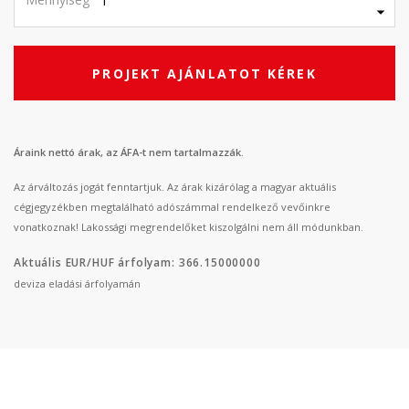
PROJEKT AJÁNLATOT KÉREK
Áraink nettó árak, az ÁFA-t nem tartalmazzák.
Az árváltozás jogát fenntartjuk. Az árak kizárólag a magyar aktuális
cégjegyzékben megtalálható adószámmal rendelkező vevőinkre
vonatkoznak! Lakossági megrendelőket kiszolgálni nem áll módunkban.
Aktuális EUR/HUF árfolyam: 366.15000000
deviza eladási árfolyamán