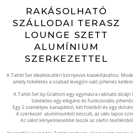
RAKÁSOLHATÓ
SZÁLLODAI TERASZ
LOUNGE SZETT
ALUMÍNIUM
SZERKEZETTEL
A Tahiti Set ideáliskültéri környezet kialakításához. Mod
amely tökéletes a szabad levegőn való pihenés kelleme
A Tahiti Set by Grattoni
egy
egymásra rakható dizájn 
tökéletes egy elegáns és funkcionális pihenő
Egy 2 személyes kanapéból, két fotelből és egy dohán
A szerkezet alumíniumból készült, az ülés lapos szint
Az ülést kényelmesebbé teszik az olefin textilénbő