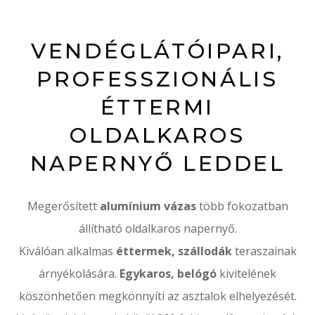
VENDÉGLÁTÓIPARI,
PROFESSZIONÁLIS
ÉTTERMI
OLDALKAROS
NAPERNYŐ LEDDEL
Megerősített
alumínium vázas
több fokozatban
állítható oldalkaros napernyő.
Kiválóan alkalmas
éttermek, szállodák
teraszainak
árnyékolására.
Egykaros, belógó
kivitelének
köszönhetően megkönnyíti az asztalok elhelyezését.