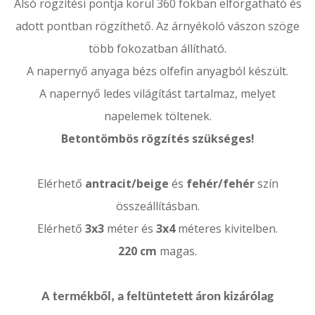
Alsó rögzítési pontja körül 360 fokban elforgatható és
adott pontban rögzíthető. Az árnyékoló vászon szöge
több fokozatban állítható.
A napernyő anyaga bézs olfefin anyagból készült.
A napernyő ledes világítást tartalmaz, melyet
napelemek töltenek.
Betontömbös rögzítés szükséges!
Elérhető
antracit/beige
és
fehér/fehér
szín
összeállításban.
Elérhető
3x3
méter és
3x4
méteres kivitelben.
220 cm
magas.
A termékből, a feltüntetett áron kizárólag