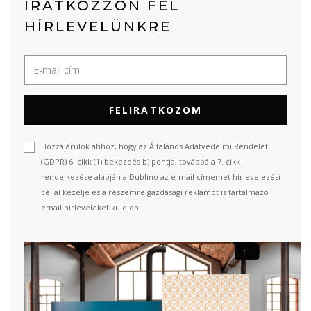
IRATKOZZON FEL
HÍRLEVELÜNKRE
FELIRATKOZOM
Hozzájárulok ahhoz, hogy az Általános Adatvédelmi Rendelet
(GDPR) 6. cikk (1) bekezdés b) pontja, továbbá a 7. cikk
rendelkezése alapján a Dublino az e-mail címemet hírlevelezési
céllal kezelje és a részemre gazdasági reklámot is tartalmazó
email hírleveleket küldjön.