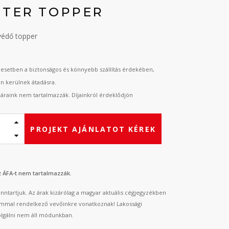
TTER TOPPER
védő topper
esetben a biztonságos és könnyebb szállítás érdekében,
an kerülnek átadásra.
t áraink nem tartalmazzák. Díjainkról érdeklődjön
PROJEKT AJÁNLATOT KÉREK
az ÁFA-t nem tartalmazzák.
fenntartjuk. Az árak kizárólag a magyar aktuális cégjegyzékben
mmal rendelkező vevőinkre vonatkoznak! Lakossági
lgálni nem áll módunkban.