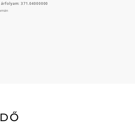
 árfolyam: 371.04000000
yamán
ÉDŐ