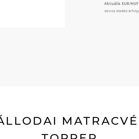
Aktuális EUR/HUF
deviza eladási árfol
ÁLLODAI MATRACV
TOPPER