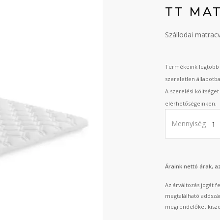
TT MA
Szállodai matrac
Termékeink legtöbb 
szereletlen állapotb
A szerelési költsége
elérhetőségeinken.
Mennyiség
Áraink nettó árak, 
Az árváltozás jogát 
megtalálható adószá
megrendelőket kiszo