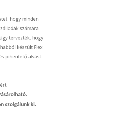
stet, hogy minden
 szállodák számára
 úgy tervezték, hogy
habból készült Flex
és pihentető alvást.
ért.
vásárolható.
n szolgálunk ki.