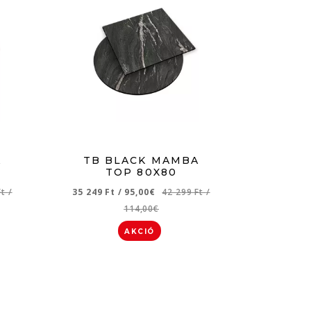
A
TB BLACK MAMBA
TOP 80X80
Ft
/
35 249 Ft
/
95,00€
42 299 Ft
/
114,00€
AKCIÓ