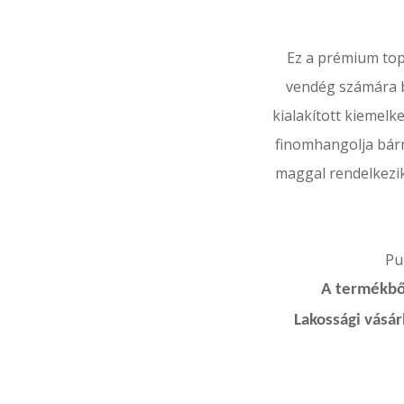
Ez a prémium top
vendég számára bi
kialakított kiemelk
finomhangolja bárm
maggal rendelkezik,
Puh
A termékből
Lakossági vásá