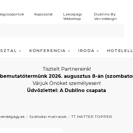
égcsoportok
Kapcsolat
Lakossági
Dublino By
Webshop
Varrodesign
ASZTAL
KONFERENCIA
IRODA
HOTELEL
Tisztelt Partnereink!
bemutatótermünk 2026. augusztus 8-án (szombaton) i
Várjuk Önöket személyesen!
Üdvözlettel: A Dublino csapata
 vendégágyak
Szállodai matracok
TT MATTER TOPPER