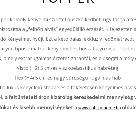
per komoly kényelmi szinttel büszkélkedhet, úgy tartja a te
ztosítsa a „felhőn alvás” egyedülálló érzését. Kifejezetten
edő kényelmet nyújt. Ezt a kétoldalas, exkluzív fedőmatracot
ilyen típusú matrac kényelmét és hőszabályozását. Tartós 
 amely extrarugalmas érzetet garantál, és elősegíti a mély 
Visco (H2) 5 cm-es viszkoelasztikus habréteg.
Flex (H4) 5 cm-es nagy sűrűségű rugalmas hab.
a luxus kényelmű steppelés a tökéletesen kényelmes alvás
, a feltüntetett áron kizárólag kereskedelmi mennyiség 
www.dublinohome.hu
rlókat és kisebb mennyiségeket a
oldalo