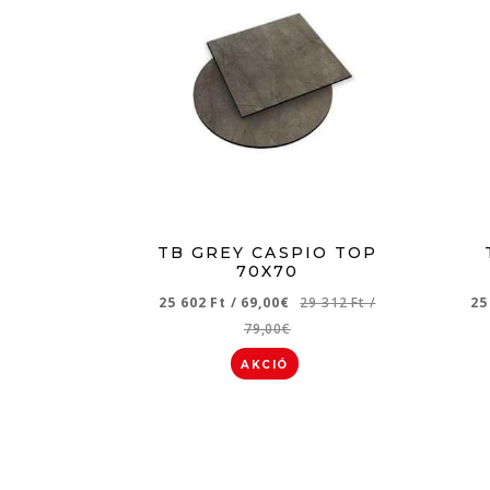
TB GREY CASPIO TOP
70X70
25 602 Ft
/
69,00€
29 312 Ft
/
25
79,00€
AKCIÓ