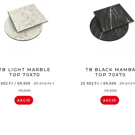
TB LIGHT MARBLE
TB BLACK MAMB
TOP 70X70
TOP 70X70
 602 Ft
/
69,00€
29 312 Ft
/
25 602 Ft
/
69,00€
29 312 
79,00€
79,00€
AKCIÓ
AKCIÓ