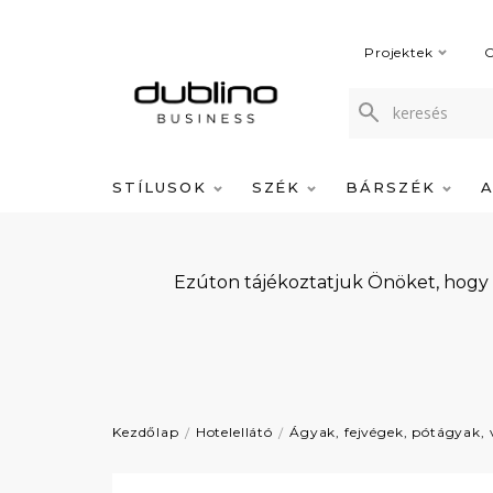
Projektek
C
STÍLUSOK
SZÉK
BÁRSZÉK
Ezúton tájékoztatjuk Önöket, hogy
Kezdőlap
Hotelellátó
Ágyak, fejvégek, pótágyak,