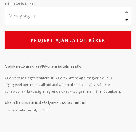
elérhetőségeinken.
Mennyiség
PROJEKT AJÁNLATOT KÉREK
Áraink nettó árak, az ÁFA-t nem tartalmazzák.
Az árváltozás jogát fenntartjuk. Az árak kizárólag a magyar aktuális
cégjegyzékben megtalálható adószámmal rendelkező vevőinkre
vonatkoznak! Lakossági megrendelőket kiszolgálni nem áll módunkban.
Aktuális EUR/HUF árfolyam: 365.83000000
deviza eladási árfolyamán