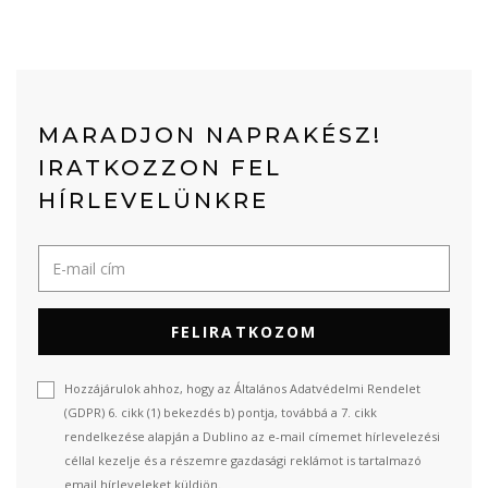
MARADJON NAPRAKÉSZ!
IRATKOZZON FEL
HÍRLEVELÜNKRE
FELIRATKOZOM
Hozzájárulok ahhoz, hogy az Általános Adatvédelmi Rendelet
(GDPR) 6. cikk (1) bekezdés b) pontja, továbbá a 7. cikk
rendelkezése alapján a Dublino az e-mail címemet hírlevelezési
céllal kezelje és a részemre gazdasági reklámot is tartalmazó
email hírleveleket küldjön.