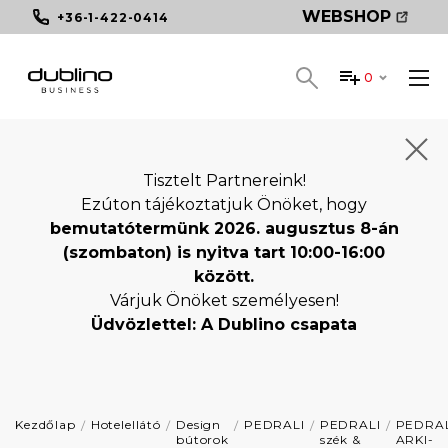
WEBSHOP
+36-1-422-0414
0
Tisztelt Partnereink!
Ezúton tájékoztatjuk Önöket, hogy
bemutatótermünk 2026. augusztus 8-án
(szombaton) is nyitva tart 10:00-16:00
között.
Várjuk Önöket személyesen!
Üdvözlettel: A Dublino csapata
Kezdőlap
Hotelellátó
Design
PEDRALI
PEDRALI
PEDRAL
bútorok
szék &
ARKI-