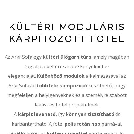
KÜLTÉRI MODULÁRIS
KÁRPITOZOTT FOTEL
Az Arki-Sofa egy
kültéri ülőgarnitúra
, amely magában
foglalja a beltéri kanapé kényelmét és
eleganciáját.
Különböző modulok
alkalmazásával az
Arki-Sofával
többféle kompozíció
készíthető, hogy
megfeleljen a helyigényeknek és a személyre szabott
lakás- és hote
l projekteknek.
A
kárpit levehető
, így
könnyen tisztítható
és
karbantartható. A fotel
poliuretán hab
párnával,
vízálló
béléssel,
kültéri szövettel
van bevonva. Az