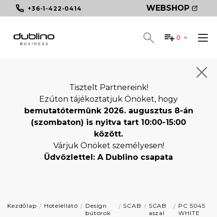
WEBSHOP
+36-1-422-0414
0
Tisztelt Partnereink!
Ezúton tájékoztatjuk Önöket, hogy
bemutatótermünk 2026. augusztus 8-án
(szombaton) is nyitva tart 10:00-15:00
között.
Várjuk Önöket személyesen!
Üdvözlettel: A Dublino csapata
Kezdőlap
Hotelellátó
Design
SCAB
SCAB
PC 5045
bútorok
aszal
WHITE