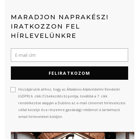
MARADJON NAPRAKÉSZ!
IRATKOZZON FEL
HÍRLEVELÜNKRE
FELIRATKOZOM
Hozzájárulok ahhoz, hogy az Általános Adatvédelmi Rendelet
(GDPR) 6. cikk (1) bekezdés b) pontja, továbbá a 7. cikk
rendelkezése alapján a Dublino az e-mail címemet hírlevelezési
céllal kezelje és a részemre gazdasági reklámot is tartalmazó
email hírleveleket küldjön.