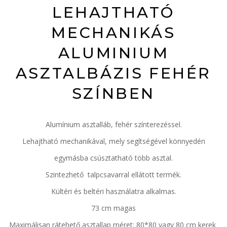
LEHAJTHATÓ
MECHANIKÁS
ALUMINIUM
ASZTALBÁZIS FEHÉR
SZÍNBEN
Alumínium asztalláb, fehér színterezéssel.
Lehajtható mechanikával, mely segítségével könnyedén
egymásba csúsztatható több asztal.
Szintezhető talpcsavarral ellátott termék.
Kültéri és beltéri használatra alkalmas.
73 cm magas
Maximálisan rátehető asztallap méret: 80*80 vagy 80 cm kerek