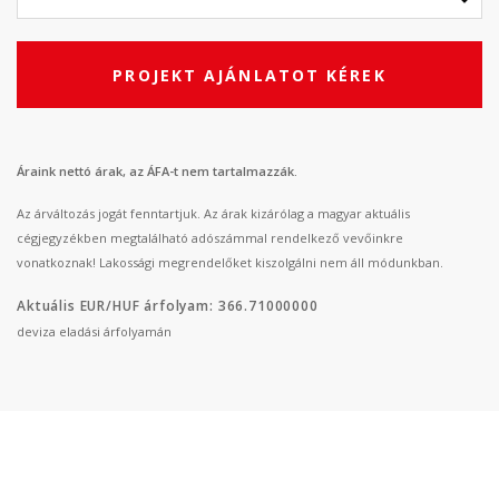
PROJEKT AJÁNLATOT KÉREK
Áraink nettó árak, az ÁFA-t nem tartalmazzák.
Az árváltozás jogát fenntartjuk. Az árak kizárólag a magyar aktuális
cégjegyzékben megtalálható adószámmal rendelkező vevőinkre
vonatkoznak! Lakossági megrendelőket kiszolgálni nem áll módunkban.
Aktuális EUR/HUF árfolyam: 366.71000000
deviza eladási árfolyamán