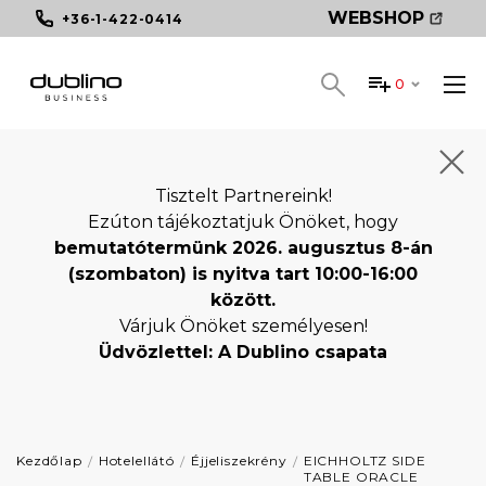
WEBSHOP
+36-1-422-0414
0
Tisztelt Partnereink!
Ezúton tájékoztatjuk Önöket, hogy
bemutatótermünk 2026. augusztus 8-án
(szombaton) is nyitva tart 10:00-16:00
között.
Várjuk Önöket személyesen!
Üdvözlettel: A Dublino csapata
Kezdőlap
Hotelellátó
Éjjeliszekrény
EICHHOLTZ SIDE
TABLE ORACLE