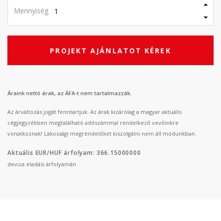
Mennyiség
PROJEKT AJÁNLATOT KÉREK
Áraink nettó árak, az ÁFA-t nem tartalmazzák.
Az árváltozás jogát fenntartjuk. Az árak kizárólag a magyar aktuális
cégjegyzékben megtalálható adószámmal rendelkező vevőinkre
vonatkoznak! Lakossági megrendelőket kiszolgálni nem áll módunkban.
Aktuális EUR/HUF árfolyam: 366.15000000
deviza eladási árfolyamán