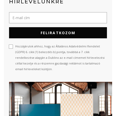
HÍRLEVELÜNKRE
FELIRATKOZOM
Hozzájárulok ahhoz, hogy az Általános Adatvédelmi Rendelet
(GDPR) 6. cikk (1) bekezdés b) pontja, továbbá a 7. cikk
rendelkezése alapján a Dublino az e-mail címemet hírlevelezési
céllal kezelje és a részemre gazdasági reklámot is tartalmazó
email hírleveleket küldjön.