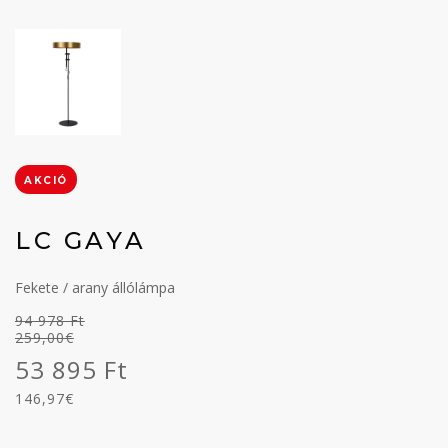
AKCIÓ
LC GAYA
Fekete / arany állólámpa
94 978 Ft
259,00€
53 895 Ft
146,97€