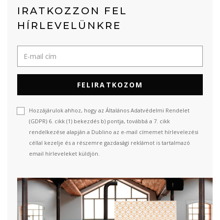
IRATKOZZON FEL
HÍRLEVELÜNKRE
FELIRATKOZOM
Hozzájárulok ahhoz, hogy az Általános Adatvédelmi Rendelet
(GDPR) 6. cikk (1) bekezdés b) pontja, továbbá a 7. cikk
rendelkezése alapján a Dublino az e-mail címemet hírlevelezési
céllal kezelje és a részemre gazdasági reklámot is tartalmazó
email hírleveleket küldjön.