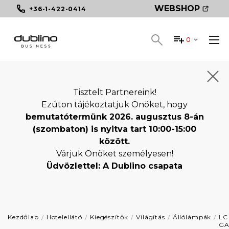
WEBSHOP
+36-1-422-0414
0
Tisztelt Partnereink!
Ezúton tájékoztatjuk Önöket, hogy
bemutatótermünk 2026. augusztus 8-án
(szombaton) is nyitva tart 10:00-15:00
között.
Várjuk Önöket személyesen!
Üdvözlettel: A Dublino csapata
Kezdőlap
Hotelellátó
Kiegészítők
Világítás
Állólámpák
LC
GA