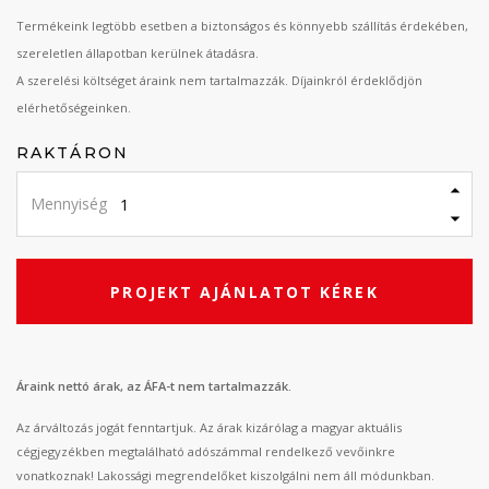
Termékeink legtöbb esetben a biztonságos és könnyebb szállítás érdekében,
szereletlen állapotban kerülnek átadásra.
A szerelési költséget áraink nem tartalmazzák. Díjainkról érdeklődjön
elérhetőségeinken.
RAKTÁRON
Mennyiség
PROJEKT AJÁNLATOT KÉREK
Áraink nettó árak, az ÁFA-t nem tartalmazzák.
Az árváltozás jogát fenntartjuk. Az árak kizárólag a magyar aktuális
cégjegyzékben megtalálható adószámmal rendelkező vevőinkre
vonatkoznak! Lakossági megrendelőket kiszolgálni nem áll módunkban.