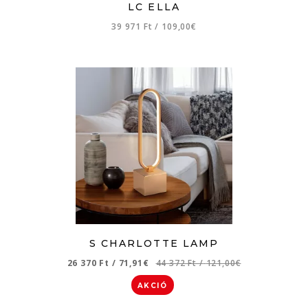
LC ELLA
39 971 Ft
/
109,00€
S CHARLOTTE LAMP
26 370 Ft
/
71,91€
44 372 Ft
/
121,00€
AKCIÓ