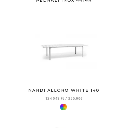
PEDRALI INOX 4414R
NARDI ALLORO WHITE 140
134 048 Ft
/
355,00€