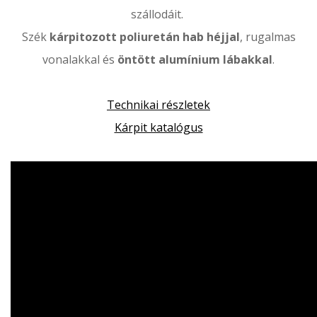
szállodáit.
Szék
kárpitozott poliuretán hab héjjal
, rugalmas
vonalakkal és
öntött alumínium lábakkal
.
Technikai részletek
Kárpit katalógus