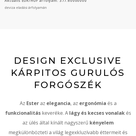
Aktuális EUR/HUF árfolyam: 377.60000000
deviza eladási árfolyamán
DESIGN EXCLUSIVE
KÁRPITOS GURULÓS
FORGÓSZÉK
Az
Ester
az
elegancia
, az
ergonómia
és a
funkcionalitás
keveréke.
A
lágy és kecses vonalak
és
az ülés által kínált nagyszerű
kényelem
megkülönbözteti a világ legexkluzívabb éttermeit és