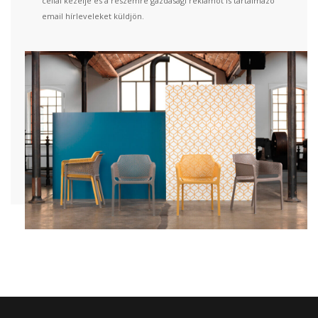
céllal kezelje és a részemre gazdasági reklámot is tartalmazó
email hírleveleket küldjön.