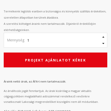
Termékeink legtöbb esetben a biztonságos és könnyebb szállítás érdekében,
szereletlen állapotban kerülnek átadásra.
A szerelési költséget áraink nem tartalmazzák. Díjainkról érdeklődjön
elérhetőségeinken.
Mennyiség
PROJEKT AJÁNLATOT KÉREK
Áraink nettó árak, az ÁFA-t nem tartalmazzák.
Az árváltozás jogát fenntartjuk. Az árak kizárólag a magyar aktuális
cégjegyzékben megtalálható adószámmal rendelkező vevőinkre
vonatkoznak! Lakossági megrendelőket kiszolgálni nem áll módunkban.