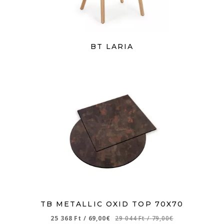
BT LARIA
TB METALLIC OXID TOP 70X70
25 368 Ft
/
69,00€
29 044 Ft
/
79,00€