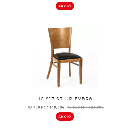
AKCIÓ
IC 917 ST UP EVBR8
43 750 Ft
/
119,00€
45 589 Ft
/
124,00€
AKCIÓ