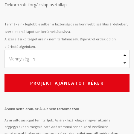
Dekorozott forgácslap asztallap
Termékeink legtöbb esetben a biztonságos és könnyebb szállítás érdekében,
szereletlen állapotban kerülnek átadásra.
A szerelési költséget áraink nem tartalmazzák. Díjainkról érdeklődjön
elérhetőségeinken.
Mennyiség
PROJEKT AJÁNLATOT KÉREK
Áraink nettó árak, az ÁFA-t nem tartalmazzák.
Az árváltozás jogát fenntartjuk. Az árak kizárólag a magyar aktuális
cégjegyzékben megtalálható adószámmal rendelkező vevőinkre
vonatkoznak! Lakossági megrendelőket kiszolgálni nem áll módunkban.