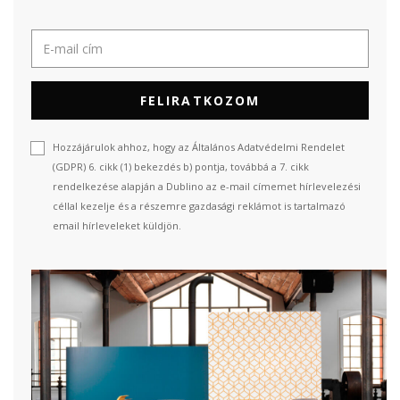
FELIRATKOZOM
Hozzájárulok ahhoz, hogy az Általános Adatvédelmi Rendelet
(GDPR) 6. cikk (1) bekezdés b) pontja, továbbá a 7. cikk
rendelkezése alapján a Dublino az e-mail címemet hírlevelezési
céllal kezelje és a részemre gazdasági reklámot is tartalmazó
email hírleveleket küldjön.