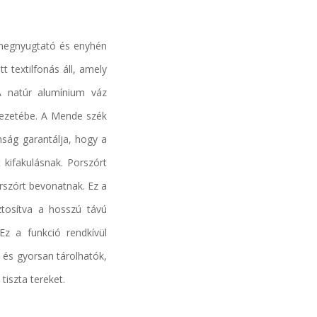
 megnyugtató és enyhén
t textilfonás áll, amely
A natúr alumínium váz
nyezetébe. A Mende szék
onság garantálja, hogy a
 kifakulásnak. Porszórt
rszórt bevonatnak. Ez a
ztosítva a hosszú távú
z a funkció rendkívül
és gyorsan tárolhatók,
tiszta tereket.