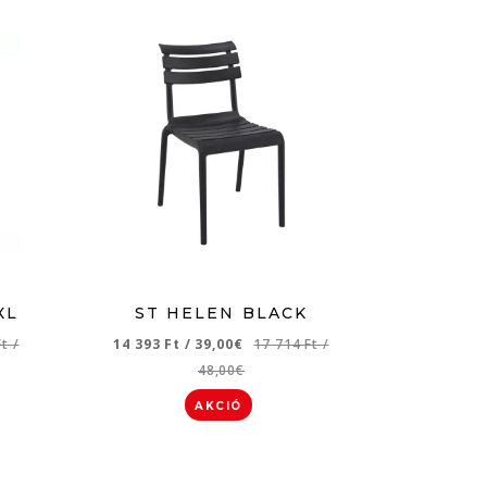
XL
ST HELEN BLACK
Ft
/
14 393 Ft
/
39,00€
17 714 Ft
/
48,00€
AKCIÓ