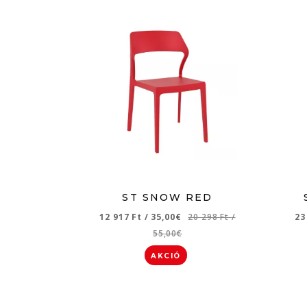
ST SNOW RED
12 917 Ft
/
35,00€
20 298 Ft
/
23
55,00€
AKCIÓ