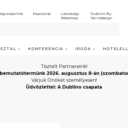
égcsoportok
Kapcsolat
Lakossági
Dublino By
Webshop
Varrodesign
ASZTAL
KONFERENCIA
IRODA
HOTELEL
Tisztelt Partnereink!
bemutatótermünk 2026. augusztus 8-án (szombaton) i
Várjuk Önöket személyesen!
Üdvözlettel: A Dublino csapata