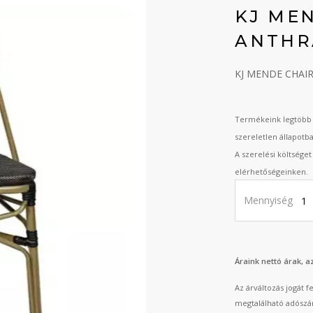
KJ ME
ANTHR
KJ MENDE CHAIR 
Termékeink legtöbb 
szereletlen állapotb
A szerelési költsége
elérhetőségeinken.
Mennyiség
Áraink nettó árak, 
Az árváltozás jogát 
megtalálható adószá