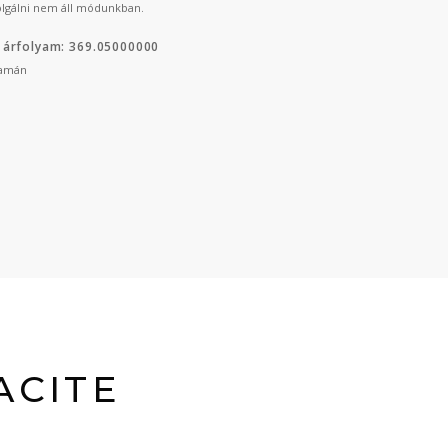
lgálni nem áll módunkban.
 árfolyam: 369.05000000
yamán
ACITE