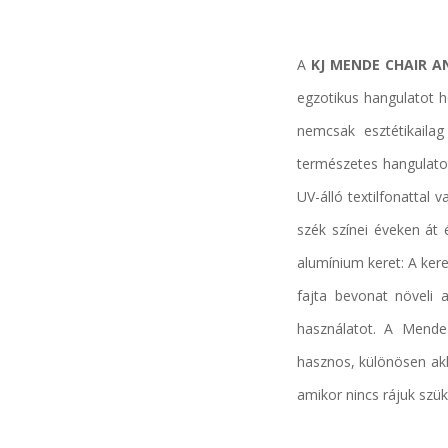
A
KJ MENDE CHAIR A
egzotikus hangulatot ho
nemcsak esztétikaila
természetes hangulatot
UV-álló textilfonattal 
szék színei éveken át 
alumínium keret: A ker
fajta bevonat növeli 
használatot.
A Mende s
hasznos, különösen ak
amikor nincs rájuk szük