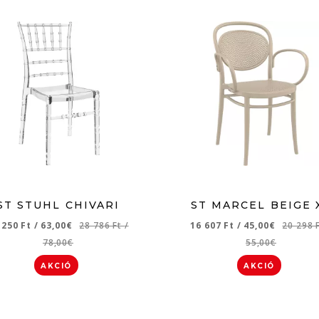
ST STUHL CHIVARI
ST MARCEL BEIGE 
 250 Ft
/
63,00€
28 786 Ft
/
16 607 Ft
/
45,00€
20 298 
78,00€
55,00€
AKCIÓ
AKCIÓ