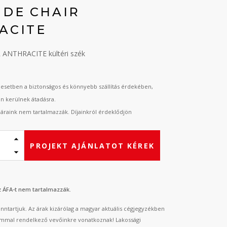
NDE CHAIR
ACITE
ANTHRACITE kültéri szék
esetben a biztonságos és könnyebb szállítás érdekében,
an kerülnek átadásra.
t áraink nem tartalmazzák. Díjainkról érdeklődjön
PROJEKT AJÁNLATOT KÉREK
az ÁFA-t nem tartalmazzák.
fenntartjuk. Az árak kizárólag a magyar aktuális cégjegyzékben
mmal rendelkező vevőinkre vonatkoznak! Lakossági