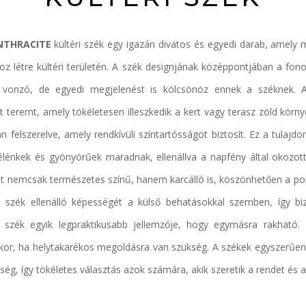
NTHRACITE
kültéri szék egy igazán divatos és egyedi darab, amely
z létre kültéri területén. A szék designjának középpontjában a fonot
g vonzó, de egyedi megjelenést is kölcsönöz ennek a széknek. 
 teremt, amely tökéletesen illeszkedik a kert vagy terasz zöld kör
van felszerelve, amely rendkívüli színtartósságot biztosít. Ez a tulajd
élénkek és gyönyörűek maradnak, ellenállva a napfény által okozott
et nemcsak természetes színű, hanem karcálló is, köszönhetően a po
a szék ellenálló képességét a külső behatásokkal szemben, így bi
zék egyik legpraktikusabb jellemzője, hogy egymásra rakható. E
kor, ha helytakarékos megoldásra van szükség. A székek egyszerűen 
ség, így tökéletes választás azok számára, akik szeretik a rendet és a 