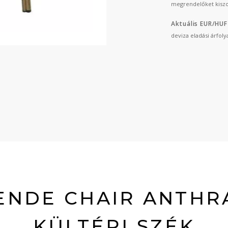
megrendelőket kiszo
Aktuális EUR/HUF
deviza eladási árfol
ENDE CHAIR ANTHR
KÜLTÉRI SZÉK