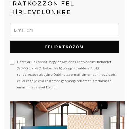
IRATKOZZON FEL
HÍRLEVELÜNKRE
FELIRATKOZOM
Hozzájárulok ahhoz, hogy az Általános Adatvédelmi Rendelet
(GDPR) 6. cikk (1) bekezdés b) pontja, továbbá a 7. cikk
rendelkezése alapján a Dublino az e-mail címemet hírlevelezési
céllal kezelje és a részemre gazdasági reklámot is tartalmazó
email hírleveleket küldjön.