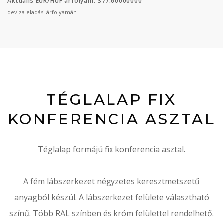
Aktuális EUR/HUF árfolyam: 377.60000000
deviza eladási árfolyamán
TÉGLALAP FIX
KONFERENCIA ASZTAL
Téglalap formájú fix konferencia asztal.
A fém lábszerkezet négyzetes keresztmetszetű
anyagból készül. A lábszerkezet felülete választható
színű. Több RAL színben és króm felülettel rendelhető.