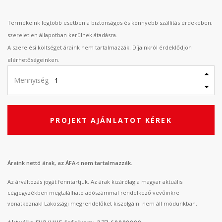
Termékeink legtöbb esetben a biztonságos és könnyebb szállítás érdekében,
szereletlen állapotban kerülnek átadásra.
A szerelési költséget áraink nem tartalmazzák. Díjainkról érdeklődjön
elérhetőségeinken.
Mennyiség
PROJEKT AJÁNLATOT KÉREK
Áraink nettó árak, az ÁFA-t nem tartalmazzák.
Az árváltozás jogát fenntartjuk. Az árak kizárólag a magyar aktuális
cégjegyzékben megtalálható adószámmal rendelkező vevőinkre
vonatkoznak! Lakossági megrendelőket kiszolgálni nem áll módunkban.