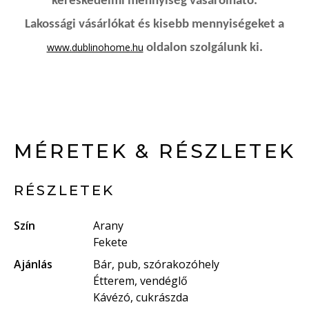
kereskedelmi mennyiség vásárolható.
Lakossági vásárlókat és kisebb mennyiségeket a
www.dublinohome.hu
oldalon szolgálunk ki.
MÉRETEK & RÉSZLETEK
RÉSZLETEK
Szín
Arany
Fekete
Ajánlás
Bár, pub, szórakozóhely
Étterem, vendéglő
Kávézó, cukrászda