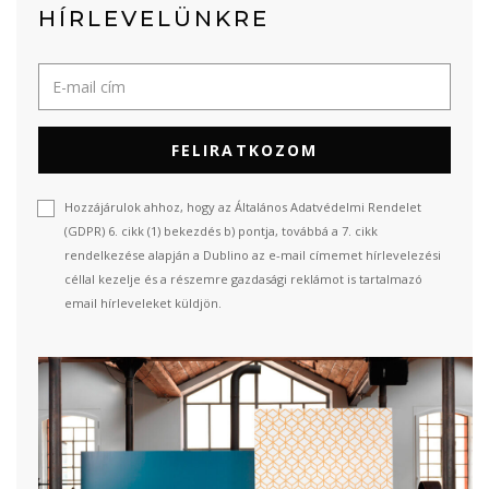
HÍRLEVELÜNKRE
FELIRATKOZOM
Hozzájárulok ahhoz, hogy az Általános Adatvédelmi Rendelet
(GDPR) 6. cikk (1) bekezdés b) pontja, továbbá a 7. cikk
rendelkezése alapján a Dublino az e-mail címemet hírlevelezési
céllal kezelje és a részemre gazdasági reklámot is tartalmazó
email hírleveleket küldjön.