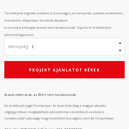
Termékeink legtöbb esetben a biztonságos és könnyebb szállítás érdekében,
szereletlen állapotban kerülnek átadásra.
A szerelési költséget áraink nem tartalmazzák. Díjainkról érdeklődjön
elérhetőségeinken.
Mennyiség
PROJEKT AJÁNLATOT KÉREK
Áraink nettó árak, az ÁFA-t nem tartalmazzák.
Az árváltozás jogát fenntartjuk. Az árak kizárólag a magyar aktuális
cégjegyzékben megtalálható adószámmal rendelkező vevőinkre
vonatkoznak! Lakossági megrendelőket kiszolgálni nem áll módunkban.