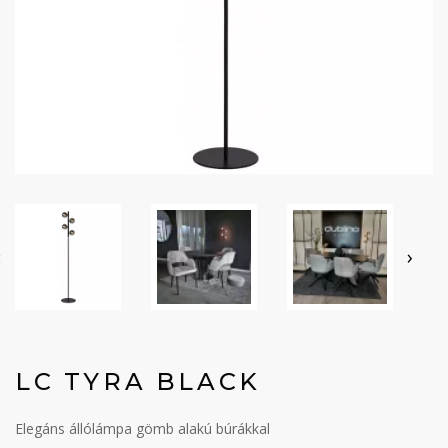
‹
›
LC TYRA BLACK
Elegáns állólámpa gömb alakú búrákkal