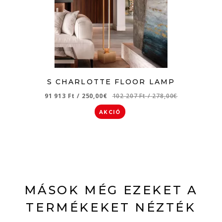
S CHARLOTTE FLOOR LAMP
91 913 Ft
/
250,00€
102 207 Ft
/
278,00€
AKCIÓ
MÁSOK MÉG EZEKET A
TERMÉKEKET NÉZTÉK