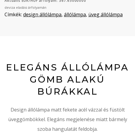
Aktuális EUR/HUF árfolyam: 367.65000000
deviza eladási árfolyamán
Címkék:
design állólámpa
,
állólámpa
,
üveg állólámpa
ELEGÁNS ÁLLÓLÁMPA
GÖMB ALAKÚ
BÚRÁKKAL
Design állólámpa matt fekete acél vázzal és füstölt
üveggömbökkel. Elegáns megjelenése miatt bármely
szoba hangulatát feldobja.