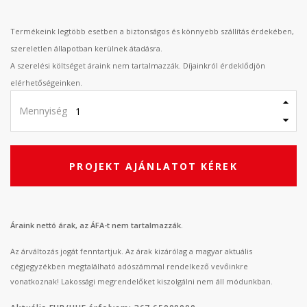
Termékeink legtöbb esetben a biztonságos és könnyebb szállítás érdekében,
szereletlen állapotban kerülnek átadásra.
A szerelési költséget áraink nem tartalmazzák. Díjainkról érdeklődjön
elérhetőségeinken.
Mennyiség
PROJEKT AJÁNLATOT KÉREK
Áraink nettó árak, az ÁFA-t nem tartalmazzák.
Az árváltozás jogát fenntartjuk. Az árak kizárólag a magyar aktuális
cégjegyzékben megtalálható adószámmal rendelkező vevőinkre
vonatkoznak! Lakossági megrendelőket kiszolgálni nem áll módunkban.