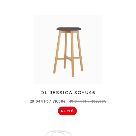
DL JESSICA SGYU46
29 044 Ft
/
79,00€
40 074 Ft
/
109,00€
AKCIÓ