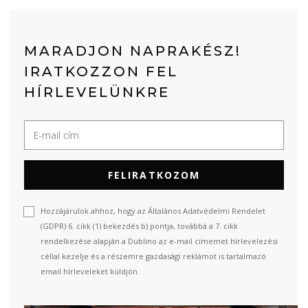
MARADJON NAPRAKÉSZ!
IRATKOZZON FEL
HÍRLEVELÜNKRE
FELIRATKOZOM
Hozzájárulok ahhoz, hogy az Általános Adatvédelmi Rendelet
(GDPR) 6. cikk (1) bekezdés b) pontja, továbbá a 7. cikk
rendelkezése alapján a Dublino az e-mail címemet hírlevelezési
céllal kezelje és a részemre gazdasági reklámot is tartalmazó
email hírleveleket küldjön.