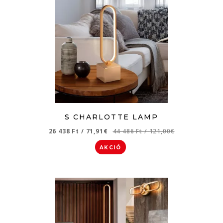
S CHARLOTTE LAMP
26 438 Ft
/
71,91€
44 486 Ft
/
121,00€
AKCIÓ