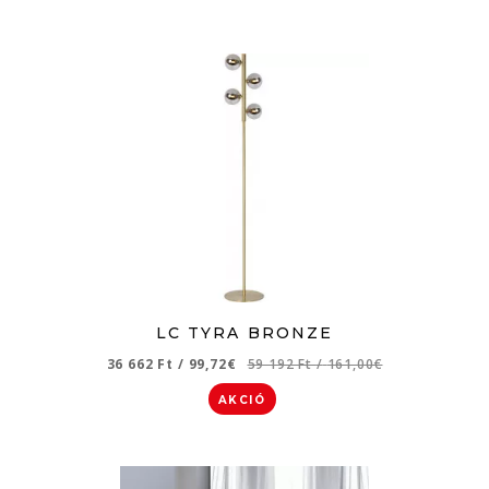
LC TYRA BRONZE
36 662 Ft
/
99,72€
59 192 Ft
/
161,00€
AKCIÓ