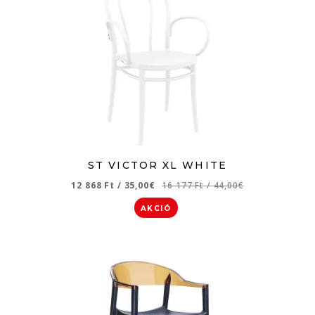
ST VICTOR XL WHITE
12 868 Ft
/
35,00€
16 177 Ft
/
44,00€
AKCIÓ