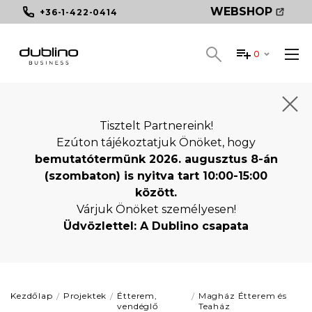
WEBSHOP
+36-1-422-0414
0
Tisztelt Partnereink!
Ezúton tájékoztatjuk Önöket, hogy
bemutatótermünk 2026. augusztus 8-án
(szombaton) is nyitva tart 10:00-15:00
között.
Várjuk Önöket személyesen!
Üdvözlettel: A Dublino csapata
Kezdőlap
Projektek
Étterem,
Magház Étterem és
vendéglő
Teaház