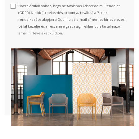
Hozzájárulok ahhoz, hogy az Általános Adatvédelmi Rendelet
(GDPR) 6. cikk (1) bekezdés b) pontja, továbbá a 7. cikk
rendelkezése alapján a Dublino az e-mail címemet hírlevelezési
céllal kezelje és a részemre gazdasági reklámot is tartalmazó
email hírleveleket küldjön.