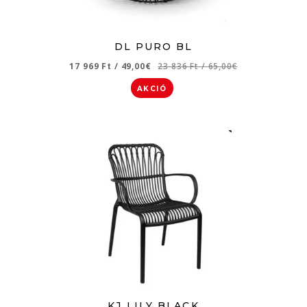
DL PURO BL
17 969 Ft
/
49,00€
23 836 Ft
/
65,00€
AKCIÓ
KJ LILY BLACK