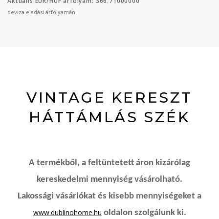
Aktuális EUR/HUF árfolyam: 366.71000000
deviza eladási árfolyamán
VINTAGE KERESZT
HÁTTÁMLÁS SZÉK
A termékből, a feltüntetett áron kizárólag
kereskedelmi mennyiség vásárolható.
Lakossági vásárlókat és kisebb mennyiségeket a
www.dublinohome.hu
oldalon szolgálunk ki.