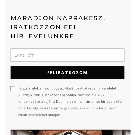
MARADJON NAPRAKÉSZ!
IRATKOZZON FEL
HÍRLEVELÜNKRE
FELIRATKOZOM
Hozzájárulok ahhoz, hogy az Általános Adatvédelmi Rendelet
(GDPR) 6. cikk (1) bekezdés b) pontja, továbbá a 7. cikk
rendelkezése alapján a Dublino az e-mail címemet hírlevelezési
céllal kezelje és a részemre gazdasági reklámot is tartalmazó
email hírleveleket küldjön.