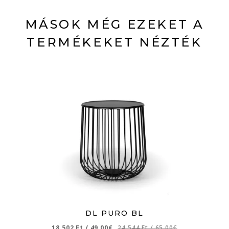
MÁSOK MÉG EZEKET A
TERMÉKEKET NÉZTÉK
DL PURO BL
18 502 Ft
/
49,00€
24 544 Ft
/
65,00€