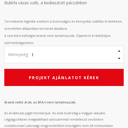
Bükkfa vázas szék, a kiválasztott pácszínben
Termékeink legtöbb esetben a biztonságos és könnyebb szállítás érdekében,
szereletlen állapotban kerülnek átadásra.
A szerelési költséget áraink nem tartalmazzák. Díjainkról érdeklődjön
elérhetőségeinken.
Mennyiség
PROJEKT AJÁNLATOT KÉREK
Áraink nettó árak, az ÁFA-t nem tartalmazzák.
Az árváltozás jogát fenntartjuk. Az árak kizárólag a magyar aktuális
cégjegyzékben megtalálható adószámmal rendelkező vevőinkre
vonatkoznak! Lakossági megrendelőket kiszolgálni nem áll módunkban.