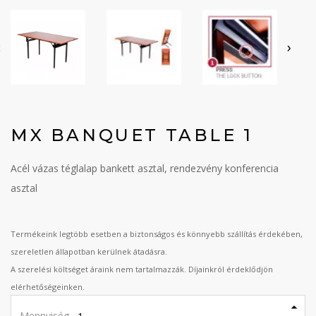
‹
›
MX BANQUET TABLE 1
Acél vázas téglalap bankett asztal, rendezvény konferencia
asztal
Termékeink legtöbb esetben a biztonságos és könnyebb szállítás érdekében,
szereletlen állapotban kerülnek átadásra.
A szerelési költséget áraink nem tartalmazzák. Díjainkról érdeklődjön
elérhetőségeinken.
Mennyiség