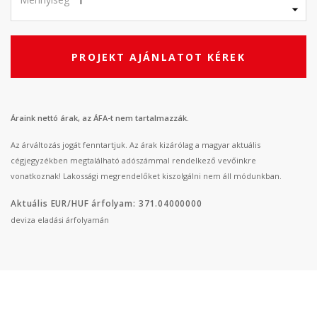
PROJEKT AJÁNLATOT KÉREK
Áraink nettó árak, az ÁFA-t nem tartalmazzák.
Az árváltozás jogát fenntartjuk. Az árak kizárólag a magyar aktuális
cégjegyzékben megtalálható adószámmal rendelkező vevőinkre
vonatkoznak! Lakossági megrendelőket kiszolgálni nem áll módunkban.
Aktuális EUR/HUF árfolyam: 371.04000000
deviza eladási árfolyamán