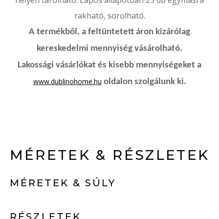
helyen tárolható. Lapos állapotban 25 db egymásra
rakható, sorolható.
A termékből, a feltüntetett áron kizárólag
kereskedelmi mennyiség vásárolható.
Lakossági vásárlókat és kisebb mennyiségeket a
www.dublinohome.hu
oldalon szolgálunk ki.
MÉRETEK & RÉSZLETEK
MÉRETEK & SÚLY
RÉSZLETEK