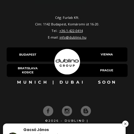
Cég: Furlab Kft.
Cím: 1142 Budapest, Komáromi út 16-20.
Tel.:
+36-1-422-0414
E-mail:
info@dublino.hu
©2026 - DUBLINO |
KÉSZÍTETTE
János
József Csu