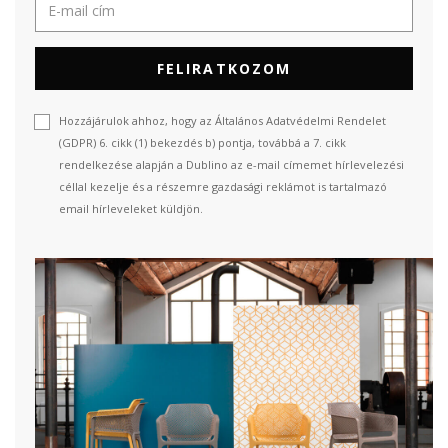
FELIRATKOZOM
Hozzájárulok ahhoz, hogy az Általános Adatvédelmi Rendelet
(GDPR) 6. cikk (1) bekezdés b) pontja, továbbá a 7. cikk
rendelkezése alapján a Dublino az e-mail címemet hírlevelezési
céllal kezelje és a részemre gazdasági reklámot is tartalmazó
email hírleveleket küldjön.