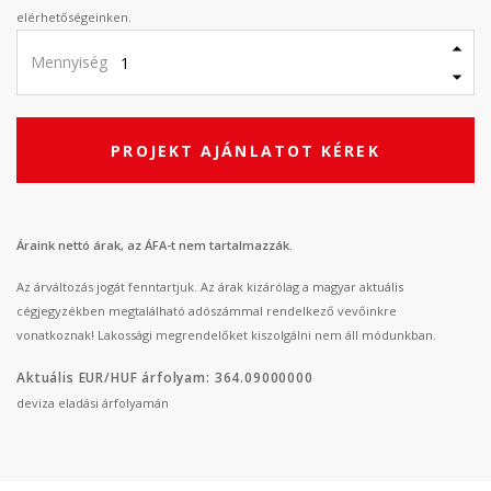
elérhetőségeinken.
Mennyiség
PROJEKT AJÁNLATOT KÉREK
Áraink nettó árak, az ÁFA-t nem tartalmazzák.
Az árváltozás jogát fenntartjuk. Az árak kizárólag a magyar aktuális
cégjegyzékben megtalálható adószámmal rendelkező vevőinkre
vonatkoznak! Lakossági megrendelőket kiszolgálni nem áll módunkban.
Aktuális EUR/HUF árfolyam: 364.09000000
deviza eladási árfolyamán