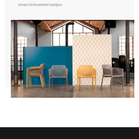
email hírleveleket küldjön.