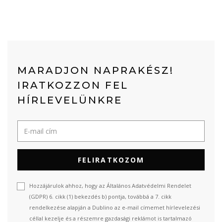
MARADJON NAPRAKÉSZ!
IRATKOZZON FEL
HÍRLEVELÜNKRE
FELIRATKOZOM
Hozzájárulok ahhoz, hogy az Általános Adatvédelmi Rendelet
(GDPR) 6. cikk (1) bekezdés b) pontja, továbbá a 7. cikk
rendelkezése alapján a Dublino az e-mail címemet hírlevelezési
céllal kezelje és a részemre gazdasági reklámot is tartalmazó