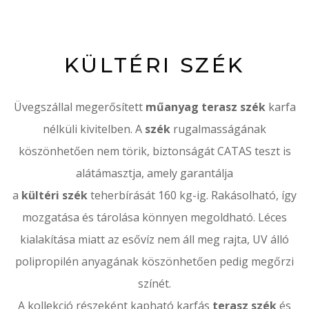
KÜLTÉRI SZÉK
Üvegszállal megerősített
műanyag terasz szék
karfa
nélküli kivitelben. A
szék
rugalmasságának
köszönhetően nem törik, biztonságát CATAS teszt is
alátámasztja, amely garantálja
a
kültéri szék
teherbírását 160 kg-ig. Rakásolható, így
mozgatása és tárolása könnyen megoldható. Léces
kialakítása miatt az esővíz nem áll meg rajta, UV álló
polipropilén anyagának köszönhetően pedig megőrzi
színét.
A kollekció részeként kapható karfás
terasz szék
és