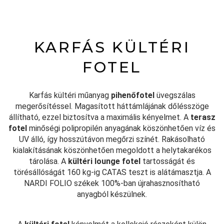
KARFÁS KÜLTÉRI
FOTEL
Karfás kültéri műanyag
pihenőfotel
üvegszálas
megerősítéssel. Magasított háttámlájának dőlésszöge
állítható, ezzel biztosítva a maximális kényelmet. A
terasz
fotel
minőségi polipropilén anyagának köszönhetően víz és
UV álló, így hosszútávon megőrzi színét. Rakásolható
kialakításának köszönhetően megoldott a helytakarékos
tárolása. A
kültéri
lounge fotel
tartosságát és
törésállóságát 160 kg-ig CATAS teszt is alátámasztja. A
NARDI FOLIO székek 100%-ban újrahasznosítható
anyagból készülnek.