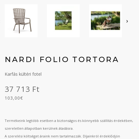
‹
›
NARDI FOLIO TORTORA
Karfás kültéri fotel
37 713 Ft
103,00€
Termékeink legtöbb esetben a biztonságos és könnyebb szállítás érdekében,
szereletlen állapotban kerülnek átadásra.
A szerelési költséget áraink nem tartalmazzák. Díjainkról érdeklődjön