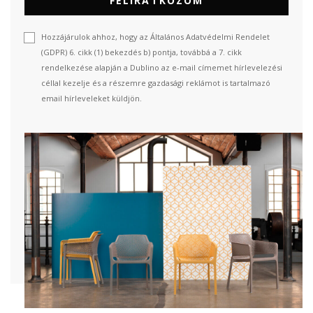
FELIRATKOZOM
Hozzájárulok ahhoz, hogy az Általános Adatvédelmi Rendelet
(GDPR) 6. cikk (1) bekezdés b) pontja, továbbá a 7. cikk
rendelkezése alapján a Dublino az e-mail címemet hírlevelezési
céllal kezelje és a részemre gazdasági reklámot is tartalmazó
email hírleveleket küldjön.