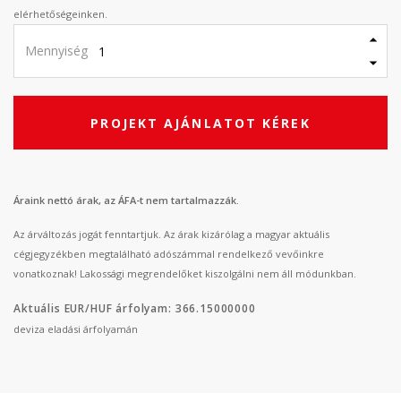
elérhetőségeinken.
Mennyiség
PROJEKT AJÁNLATOT KÉREK
Áraink nettó árak, az ÁFA-t nem tartalmazzák.
Az árváltozás jogát fenntartjuk. Az árak kizárólag a magyar aktuális
cégjegyzékben megtalálható adószámmal rendelkező vevőinkre
vonatkoznak! Lakossági megrendelőket kiszolgálni nem áll módunkban.
Aktuális EUR/HUF árfolyam: 366.15000000
deviza eladási árfolyamán