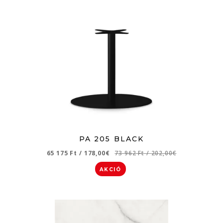
PA 205 BLACK
65 175 Ft
/
178,00€
73 962 Ft
/
202,00€
AKCIÓ