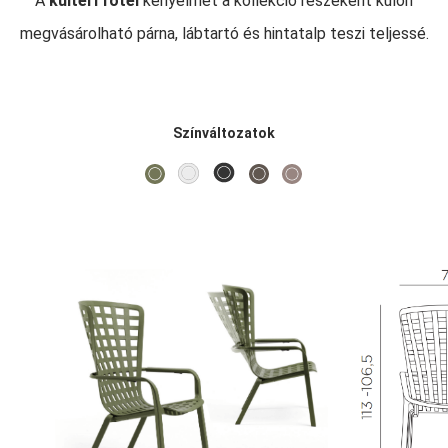
A
kültéri fotel
kényelmét a kollekció részeként külön
megvásárolható párna, lábtartó és hintatalp teszi teljessé.
Színváltozatok