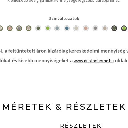
Kiemelkedő designja miatt kerthelysége legszebb darabja lehet.
Színváltozatok
, a feltüntetett áron kizárólag kereskedelmi mennyiség 
www.dublinohome.hu
rlókat és kisebb mennyiségeket a
oldalo
MÉRETEK & RÉSZLETEK
RÉSZLETEK