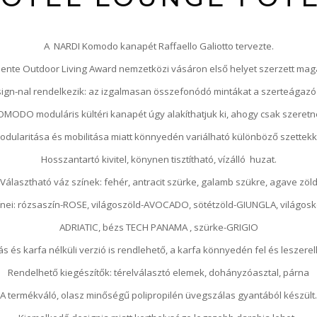
A NARDI Komodo kanapét Raffaello Galiotto tervezte.
iente Outdoor Living Award nemzetközi vásáron első helyet szerzett mag
gn-nal rendelkezik: az izgalmasan összefonódó mintákat a szerteágazó 
OMODO moduláris kültéri kanapét úgy alakíthatjuk ki, ahogy csak szeretn
odularitása és mobilitása miatt könnyedén variálható különböző szettekk
Hosszantartó kivitel, könynen tisztítható, vízálló huzat.
Választható váz színek: fehér, antracit szürke, galamb szükre, agave zöl
ínei: rózsaszín-ROSE, világoszöld-AVOCADO, sötétzöld-GIUNGLA, világos
ADRIATIC, bézs TECH PANAMA , szürke-GRIGIO
ás és karfa nélküli verzió is rendlehető, a karfa könnyedén fel és leszerel
Rendelhető kiegészítők: térelválasztó elemek, dohányzóasztal, párna
A termékváló, olasz minőségű polipropilén üvegszálas gyantából készült.