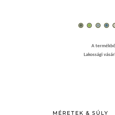
A termékből
Lakossági vásá
MÉRETEK & SÚLY