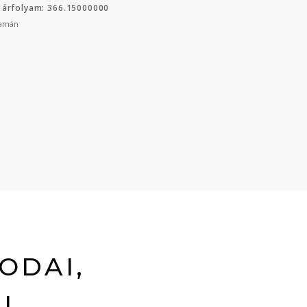
 árfolyam: 366.15000000
yamán
ODAI,
EL