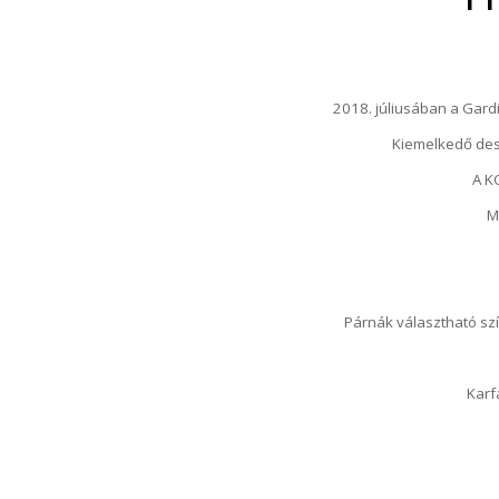
2018. júliusában a Gard
Kiemelkedő desi
A K
M
Párnák választható sz
Karf