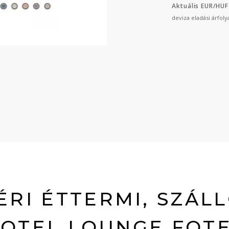
Aktuális EUR/HUF
deviza eladási árfol
ÉRI ÉTTERMI, SZÁLL
OTEL LOUNGE FOT