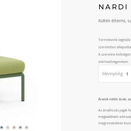
NARDI
Kültéri éttermi, s
Termékeink legtöbb 
szereletlen állapotb
A szerelési költsége
elérhetőségeinken.
Mennyiség
Áraink nettó árak, 
Az árváltozás jogát 
megtalálható adószá
megrendelőket kiszo