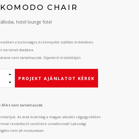
 KOMODO CHAIR
zállodai, hotel lounge fotel
esetben a biztonságos és könnyebb szállítás érdekében,
an kerülnek átadásra.
t áraink nem tartalmazzák. Díjainkról érdeklődjön
PROJEKT AJÁNLATOT KÉREK
az ÁFA-t nem tartalmazzák.
fenntartjuk. Az árak kizárólag a magyar aktuális cégjegyzékben
mmal rendelkező vevőinkre vonatkoznak! Lakossági
lgálni nem áll módunkban.