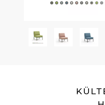
KÜLT
H