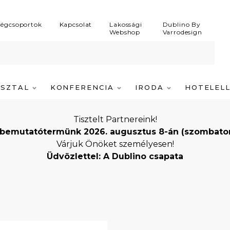
égcsoportok
Kapcsolat
Lakossági
Dublino By
Webshop
Varrodesign
ASZTAL
KONFERENCIA
IRODA
HOTELEL
Tisztelt Partnereink!
bemutatótermünk 2026. augusztus 8-án (szombaton) i
Várjuk Önöket személyesen!
Üdvözlettel: A Dublino csapata