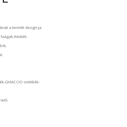
ának a termék design-ja.
faágak ihlették.
énk.
é.
d
kék-GHIACCIO sötétkék-
hető.