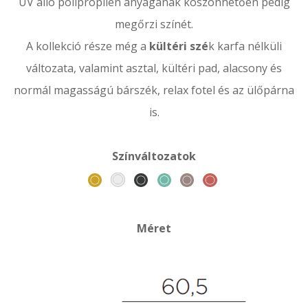
UV álló polipropilén anyagának köszönhetően pedig
megőrzi színét.
A kollekció része még a
kültéri szé
k karfa nélküli
változata, valamint asztal, kültéri pad, alacsony és
normál magasságú bárszék, relax fotel és az ülőpárna
is.
Színváltozatok
Méret