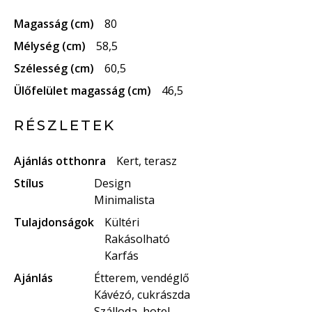
Magasság (cm)
80
Mélység (cm)
58,5
Szélesség (cm)
60,5
Ülőfelület magasság (cm)
46,5
RÉSZLETEK
Ajánlás otthonra
Kert, terasz
Stílus
Design
Minimalista
Tulajdonságok
Kültéri
Rakásolható
Karfás
Ajánlás
Étterem, vendéglő
Kávézó, cukrászda
Szálloda, hotel