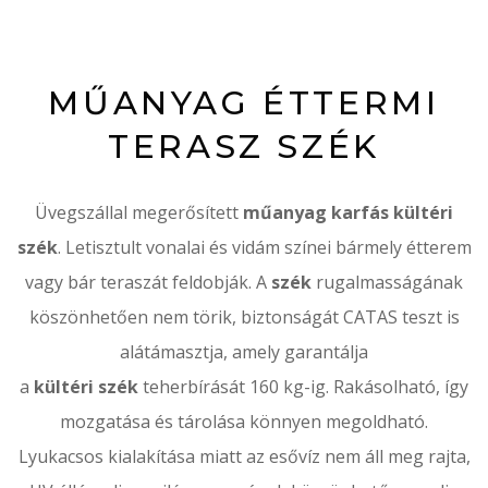
MŰANYAG ÉTTERMI
TERASZ SZÉK
Üvegszállal megerősített
műanyag karfás kültéri
szék
. Letisztult vonalai és vidám színei bármely étterem
vagy bár teraszát feldobják. A
szék
rugalmasságának
köszönhetően nem törik, biztonságát CATAS teszt is
alátámasztja, amely garantálja
a
kültéri szék
teherbírását 160 kg-ig. Rakásolható, így
mozgatása és tárolása könnyen megoldható.
Lyukacsos kialakítása miatt az esővíz nem áll meg rajta,