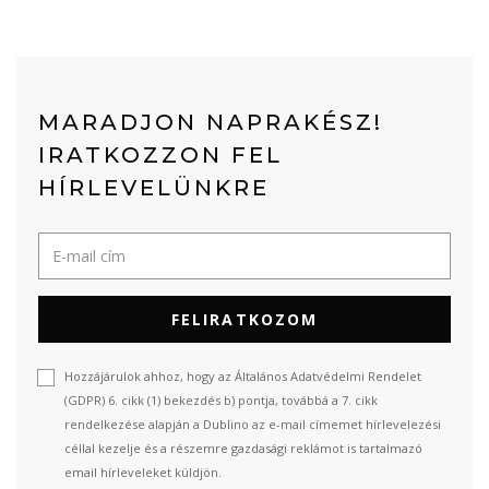
MARADJON NAPRAKÉSZ!
IRATKOZZON FEL
HÍRLEVELÜNKRE
FELIRATKOZOM
Hozzájárulok ahhoz, hogy az Általános Adatvédelmi Rendelet
(GDPR) 6. cikk (1) bekezdés b) pontja, továbbá a 7. cikk
rendelkezése alapján a Dublino az e-mail címemet hírlevelezési
céllal kezelje és a részemre gazdasági reklámot is tartalmazó
email hírleveleket küldjön.