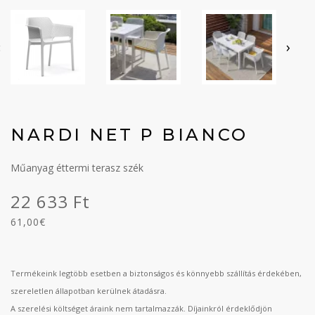
‹
›
NARDI NET P BIANCO
Műanyag éttermi terasz szék
22 633 Ft
61,00€
Termékeink legtöbb esetben a biztonságos és könnyebb szállítás érdekében,
szereletlen állapotban kerülnek átadásra.
A szerelési költséget áraink nem tartalmazzák. Díjainkról érdeklődjön