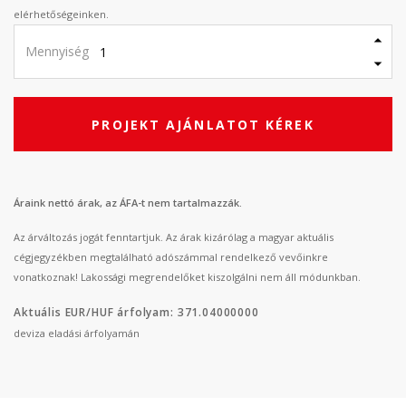
elérhetőségeinken.
Mennyiség
PROJEKT AJÁNLATOT KÉREK
Áraink nettó árak, az ÁFA-t nem tartalmazzák.
Az árváltozás jogát fenntartjuk. Az árak kizárólag a magyar aktuális
cégjegyzékben megtalálható adószámmal rendelkező vevőinkre
vonatkoznak! Lakossági megrendelőket kiszolgálni nem áll módunkban.
Aktuális EUR/HUF árfolyam: 371.04000000
deviza eladási árfolyamán