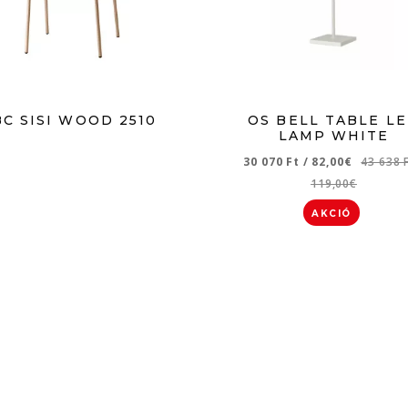
BC SISI WOOD 2510
OS BELL TABLE L
LAMP WHITE
30 070 Ft
/
82,00€
43 638 
119,00€
AKCIÓ