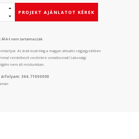
PROJEKT AJÁNLATOT KÉREK
az ÁFA-t nem tartalmazzák.
fenntartjuk. Az árak kizárólag a magyar aktuális cégjegyzékben
mmal rendelkező vevőinkre vonatkoznak! Lakossági
lgálni nem áll módunkban.
 árfolyam: 366.71000000
yamán