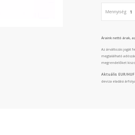
Mennyiség
Áraink nettó árak, 
Az árváltozás jogát 
megtalálható adószá
megrendelőket kiszo
Aktuális EUR/HUF
deviza eladási árfol