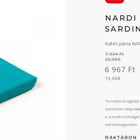
NARDI
SARDI
Kültéri párna N
7 334 Ft
20,00€
6 967 Ft
19,00€
Termékeink legtöbb 
szereletlen állapotb
A szerelési költsége
elérhetőségeinken.
RAKTÁRON