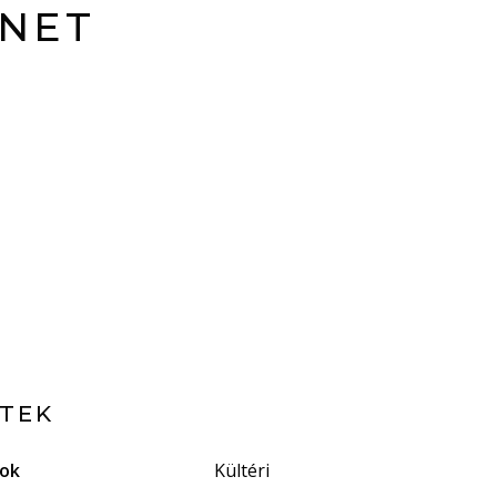
 NET
ETEK
gok
Kültéri