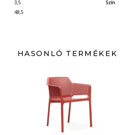
3,5
Szín
48,5
HASONLÓ TERMÉKEK