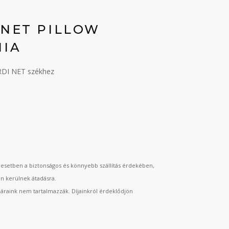
 NET PILLOW
NIA
ARDI NET székhez
esetben a biztonságos és könnyebb szállítás érdekében,
an kerülnek átadásra.
t áraink nem tartalmazzák. Díjainkról érdeklődjön