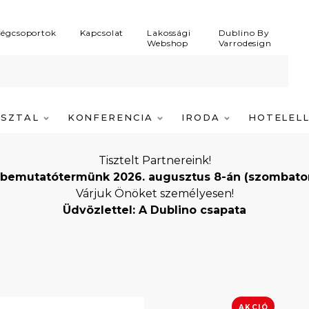
égcsoportok
Kapcsolat
Lakossági
Dublino By
Webshop
Varrodesign
ASZTAL
KONFERENCIA
IRODA
HOTELEL
Tisztelt Partnereink!
bemutatótermünk 2026. augusztus 8-án (szombaton) i
Várjuk Önöket személyesen!
Üdvözlettel: A Dublino csapata
AKCIÓ