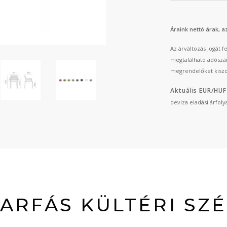
Áraink nettó árak, 
Az árváltozás jogát 
megtalálható adószá
megrendelőket kiszo
Aktuális EUR/HUF
deviza eladási árfol
ARFÁS KÜLTÉRI SZ