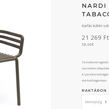
NARDI
TABAC
Karfás kültéri sz
21 269 F
58,00€
Termékeink legtöbb 
szereletlen állapotb
A szerelési költsége
elérhetőségeinken.
RAKTÁRON
Mennyiség