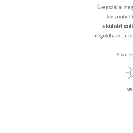
Üvegszállal meg
köszönhetőe
a
kültéri szé
megoldható. Léces
A kolle