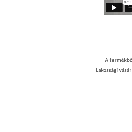
A termékből
Lakossági vásá