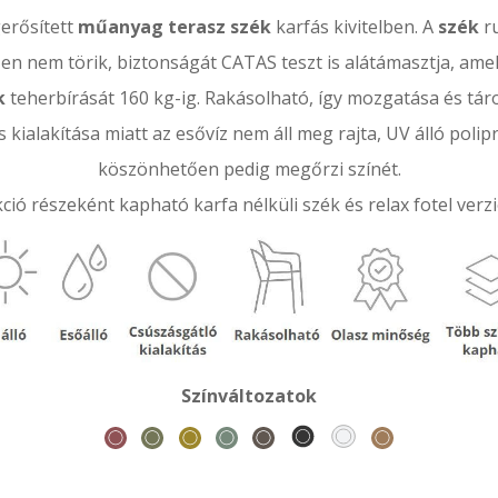
erősített
műanyag terasz szék
karfás kivitelben. A
szék
r
n nem törik, biztonságát CATAS teszt is alátámasztja, amel
k
teherbírását 160 kg-ig. Rakásolható, így mozgatása és tá
 kialakítása miatt az esővíz nem áll meg rajta, UV álló poli
köszönhetően pedig megőrzi színét.
kció részeként kapható karfa nélküli szék és relax fotel verzi
Színváltozatok