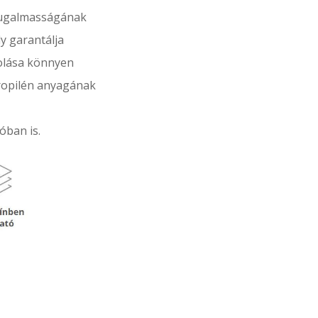
ugalmasságának
y garantálja
rolása könnyen
propilén anyagának
óban is.