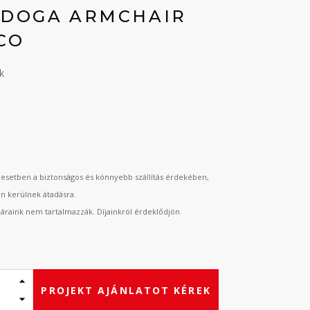
 DOGA ARMCHAIR
CO
ék
t
esetben a biztonságos és könnyebb szállítás érdekében,
an kerülnek átadásra.
t áraink nem tartalmazzák. Díjainkról érdeklődjön
PROJEKT AJÁNLATOT KÉREK