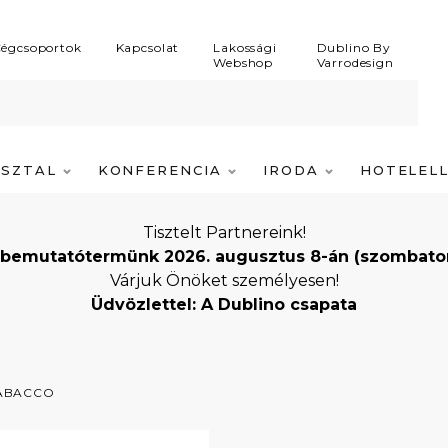
égcsoportok
Kapcsolat
Lakossági
Dublino By
Webshop
Varrodesign
ASZTAL
KONFERENCIA
IRODA
HOTELEL
Tisztelt Partnereink!
bemutatótermünk 2026. augusztus 8-án (szombaton) i
Várjuk Önöket személyesen!
Üdvözlettel: A Dublino csapata
TABACCO