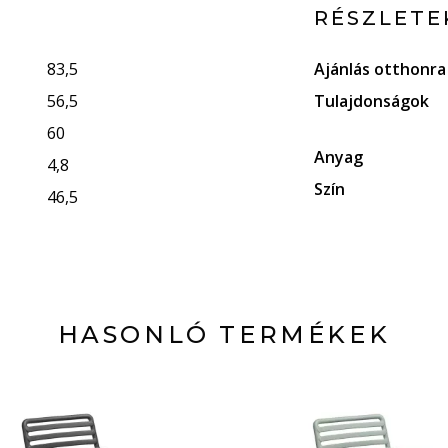
RÉSZLETE
83,5
Ajánlás otthonra
56,5
Tulajdonságok
60
Anyag
4,8
Szín
46,5
HASONLÓ TERMÉKEK