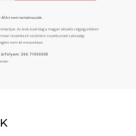
az ÁFA-t nem tartalmazzák.
fenntartjuk. Az árak kizárólag a magyar aktuális cégjegyzékben
mmal rendelkező vevőinkre vonatkoznak! Lakossági
lgálni nem áll módunkban.
 árfolyam: 366.71000000
yamán
ÉK