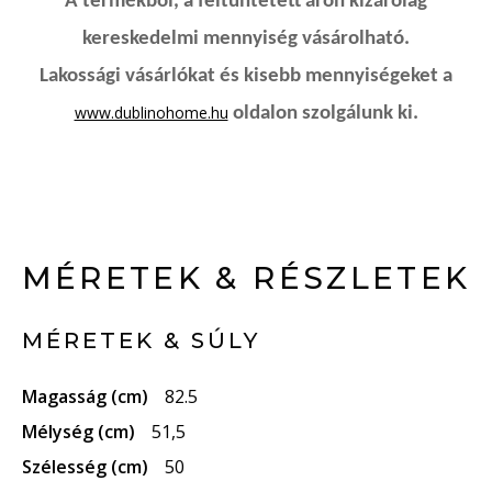
A termékből, a feltüntetett áron kizárólag
kereskedelmi mennyiség vásárolható.
Lakossági vásárlókat és kisebb mennyiségeket a
www.dublinohome.hu
oldalon szolgálunk ki.
MÉRETEK & RÉSZLETEK
MÉRETEK & SÚLY
Magasság (cm)
82.5
Mélység (cm)
51,5
Szélesség (cm)
50