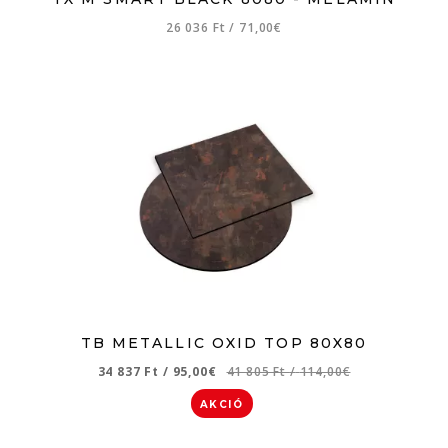
26 036 Ft
/
71,00€
TB METALLIC OXID TOP 80X80
34 837 Ft
/
95,00€
41 805 Ft
/
114,00€
AKCIÓ