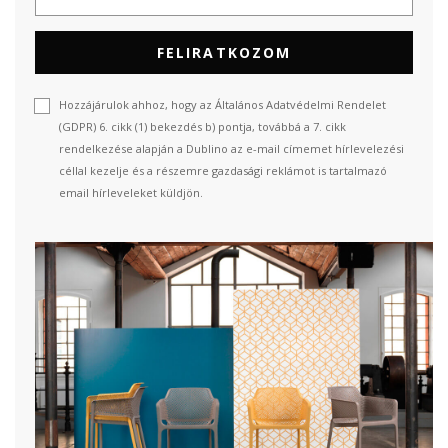
FELIRATKOZOM
Hozzájárulok ahhoz, hogy az Általános Adatvédelmi Rendelet
(GDPR) 6. cikk (1) bekezdés b) pontja, továbbá a 7. cikk
rendelkezése alapján a Dublino az e-mail címemet hírlevelezési
céllal kezelje és a részemre gazdasági reklámot is tartalmazó
email hírleveleket küldjön.