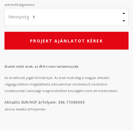
elérhetőségeinken.
Mennyiség
PROJEKT AJÁNLATOT KÉREK
Áraink nettó árak, az ÁFA-t nem tartalmazzák.
Az árváltozás jogát fenntartjuk. Az árak kizárólag a magyar aktuális
cégjegyzékben megtalálható adószámmal rendelkező vevőinkre
vonatkoznak! Lakossági megrendelőket kiszolgálni nem áll módunkban.
Aktuális EUR/HUF árfolyam: 366.71000000
deviza eladási árfolyamán