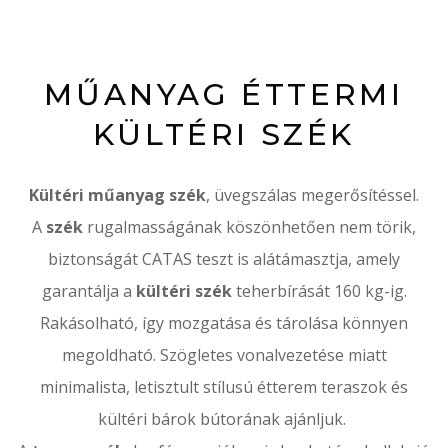
MŰANYAG ÉTTERMI
KÜLTÉRI SZÉK
Kültéri műanyag szék
, üvegszálas megerősítéssel.
A
szék
rugalmasságának köszönhetően nem törik,
biztonságát CATAS teszt is alátámasztja, amely
garantálja a
kültéri
szék
teherbírását 160 kg-ig.
Rakásolható, így mozgatása és tárolása könnyen
megoldható. Szögletes vonalvezetése miatt
minimalista, letisztult stílusú étterem teraszok és
kültéri bárok bútorának ajánljuk.