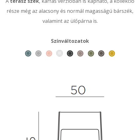
A
terasz szék
, karfás verzióban is kapható, a kollekció
része még az alacsony és normál magasságú bárszék,
valamint az ülőpárna is.
Színváltozatok