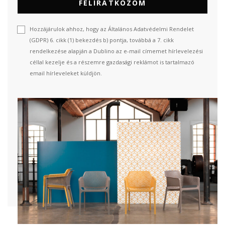
FELIRATKOZOM
Hozzájárulok ahhoz, hogy az Általános Adatvédelmi Rendelet
(GDPR) 6. cikk (1) bekezdés b) pontja, továbbá a 7. cikk
rendelkezése alapján a Dublino az e-mail címemet hírlevelezési
céllal kezelje és a részemre gazdasági reklámot is tartalmazó
email hírleveleket küldjön.