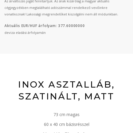
Az árváltozás jogát fenntartjuk. Az árak kizárólag a magyar aktuális
cégjegyzékben megtalálható adószámmal rendelkező vevőinkre
vonatkoznak! Lakossági megrendelőket kiszolgálni nem áll módunkban.
Aktuális EUR/HUF árfolyam: 377.60000000
deviza eladási árfolyamán
INOX ASZTALLÁB,
SZATINÁLT, MATT
73 cm magas
60 x 40 cm bázisrésszel