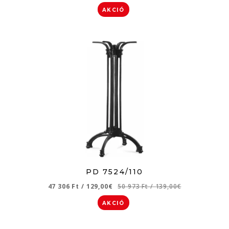
AKCIÓ
PD 7524/110
47 306 Ft
/
129,00€
50 973 Ft
/
139,00€
AKCIÓ