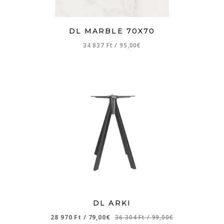
DL MARBLE 70X70
34 837 Ft
/
95,00€
DL ARKI
28 970 Ft
/
79,00€
36 304 Ft
/
99,00€