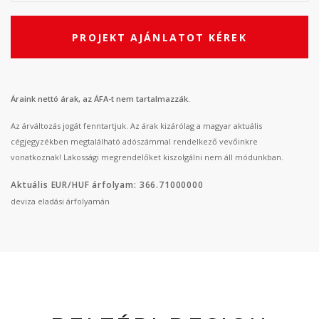
PROJEKT AJÁNLATOT KÉREK
Áraink nettó árak, az ÁFA-t nem tartalmazzák.
Az árváltozás jogát fenntartjuk. Az árak kizárólag a magyar aktuális
cégjegyzékben megtalálható adószámmal rendelkező vevőinkre
vonatkoznak! Lakossági megrendelőket kiszolgálni nem áll módunkban.
Aktuális EUR/HUF árfolyam: 366.71000000
deviza eladási árfolyamán