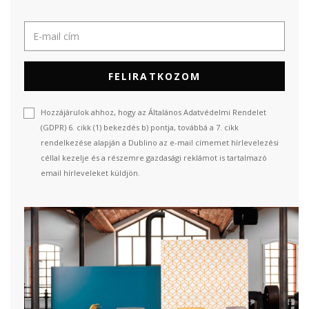
FELIRATKOZOM
Hozzájárulok ahhoz, hogy az Általános Adatvédelmi Rendelet
(GDPR) 6. cikk (1) bekezdés b) pontja, továbbá a 7. cikk
rendelkezése alapján a Dublino az e-mail címemet hírlevelezési
céllal kezelje és a részemre gazdasági reklámot is tartalmazó
email hírleveleket küldjön.