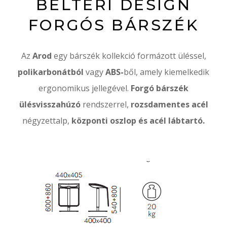
BELTÉRI DESIGN
FORGÓS BÁRSZÉK
Az
Arod
egy bárszék kollekció formázott üléssel,
polikarbonátból
vagy
ABS-
ből, amely kiemelkedik
ergonomikus jellegével.
Forgó bárszék
ülésvisszahúzó
rendszerrel,
rozsdamentes acél
négyzettalp,
központi oszlop és acél lábtartó.