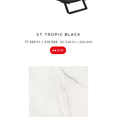
ST TROPIC BLACK
77 009 Ft
/
210,00€
95 345 Ft
/
260,00€
AKCIÓ