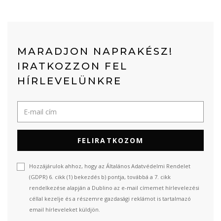
MARADJON NAPRAKÉSZ!
IRATKOZZON FEL
HÍRLEVELÜNKRE
FELIRATKOZOM
Hozzájárulok ahhoz, hogy az Általános Adatvédelmi Rendelet
(GDPR) 6. cikk (1) bekezdés b) pontja, továbbá a 7. cikk
rendelkezése alapján a Dublino az e-mail címemet hírlevelezési
céllal kezelje és a részemre gazdasági reklámot is tartalmazó
email hírleveleket küldjön.