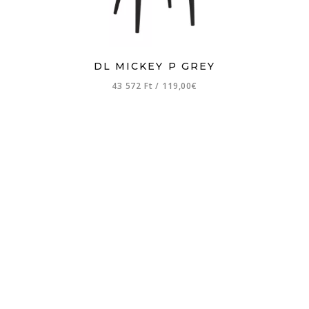
DL MICKEY P GREY
43 572 Ft
/
119,00€