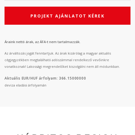
PROJEKT AJÁNLATOT KÉREK
Áraink nettó árak, az ÁFA-t nem tartalmazzák.
Az árváltozás jogát fenntartjuk. Az árak kizárólag a magyar aktuális
cégjegyzékben megtalálható adószámmal rendelkező vevőinkre
vonatkoznak! Lakossági megrendelőket kiszolgálni nem áll módunkban.
Aktuális EUR/HUF árfolyam: 366.15000000
deviza eladási árfolyamán