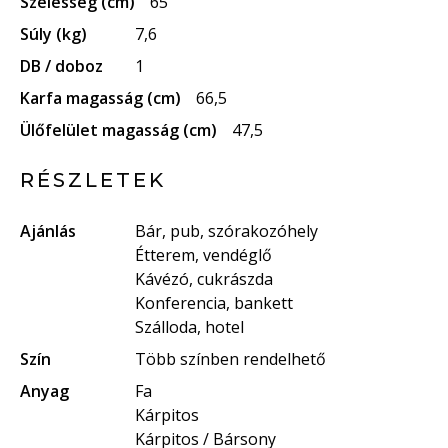
Szélesség (cm)
65
Súly (kg)
7,6
DB / doboz
1
Karfa magasság (cm)
66,5
Ülőfelület magasság (cm)
47,5
RÉSZLETEK
Ajánlás
Bár, pub, szórakozóhely
Étterem, vendéglő
Kávézó, cukrászda
Konferencia, bankett
Szálloda, hotel
Szín
Több színben rendelhető
Anyag
Fa
Kárpitos
Kárpitos / Bársony