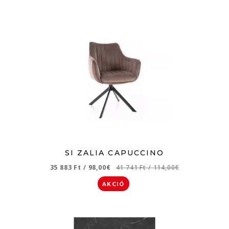
SI ZALIA CAPUCCINO
35 883 Ft
/
98,00€
41 741 Ft
/
114,00€
AKCIÓ