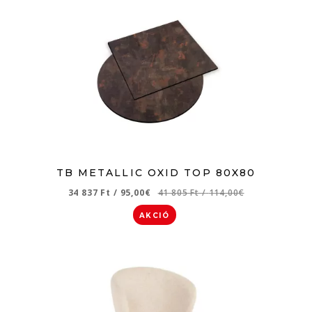
TB METALLIC OXID TOP 80X80
34 837 Ft
/
95,00€
41 805 Ft
/
114,00€
AKCIÓ