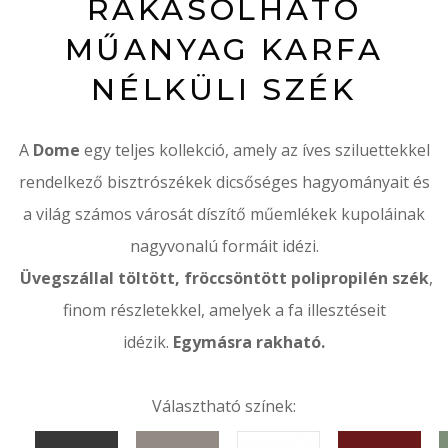
RAKÁSOLHATÓ
MŰANYAG KARFA
NÉLKÜLI SZÉK
A
Dome
egy teljes kollekció, amely az íves sziluettekkel
rendelkező bisztrószékek dicsőséges hagyományait és
a világ számos városát díszítő műemlékek kupoláinak
nagyvonalú formáit idézi.
Üvegszállal töltött, fröccsöntött polipropilén szék
,
finom részletekkel, amelyek a fa illesztéseit
idézik.
Egymásra rakható.
Választható színek: