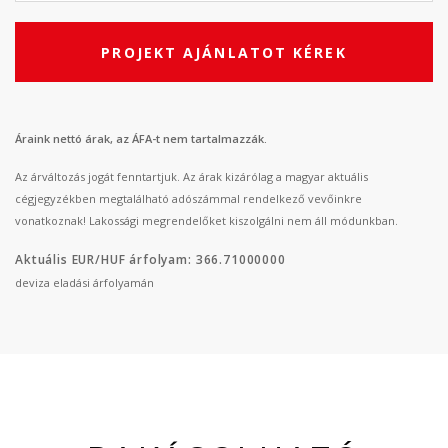
PROJEKT AJÁNLATOT KÉREK
Áraink nettó árak, az ÁFA-t nem tartalmazzák.
Az árváltozás jogát fenntartjuk. Az árak kizárólag a magyar aktuális
cégjegyzékben megtalálható adószámmal rendelkező vevőinkre
vonatkoznak! Lakossági megrendelőket kiszolgálni nem áll módunkban.
Aktuális EUR/HUF árfolyam: 366.71000000
deviza eladási árfolyamán