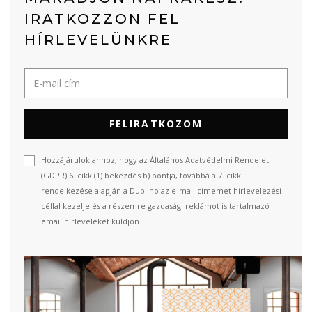
IRATKOZZON FEL
HÍRLEVELÜNKRE
FELIRATKOZOM
Hozzájárulok ahhoz, hogy az Általános Adatvédelmi Rendelet
(GDPR) 6. cikk (1) bekezdés b) pontja, továbbá a 7. cikk
rendelkezése alapján a Dublino az e-mail címemet hírlevelezési
céllal kezelje és a részemre gazdasági reklámot is tartalmazó
email hírleveleket küldjön.