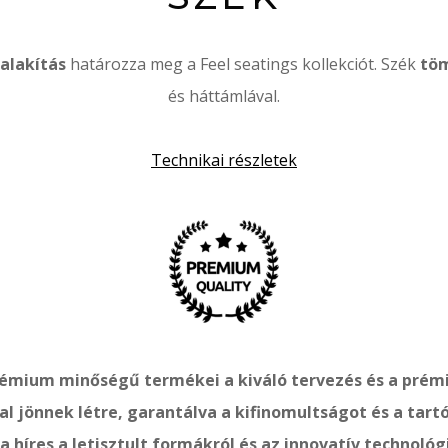
alakítás
határozza meg a Feel seatings kollekciót. Szék
töm
és háttámlával.
Technikai részletek
rémium minőségű termékei a kiváló tervezés és a pré
l jönnek létre, garantálva a kifinomultságot és a tart
a híres a letisztult formákról és az innovatív technológ