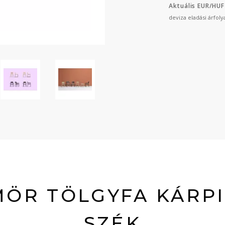
Aktuális EUR/HUF
deviza eladási árfol
ÖR TÖLGYFA KÁRP
SZÉK