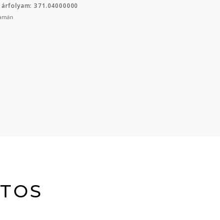
 árfolyam: 371.04000000
yamán
ITOS