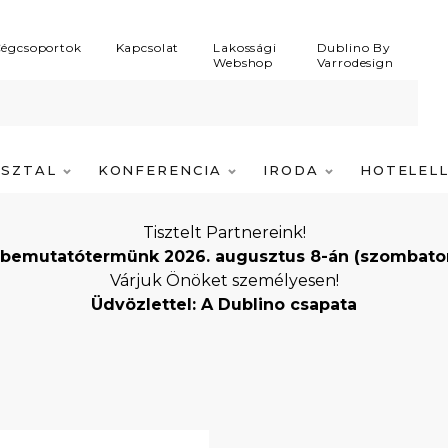
égcsoportok
Kapcsolat
Lakossági
Dublino By
Webshop
Varrodesign
ASZTAL
KONFERENCIA
IRODA
HOTELEL
Tisztelt Partnereink!
bemutatótermünk 2026. augusztus 8-án (szombaton) i
Várjuk Önöket személyesen!
Üdvözlettel: A Dublino csapata