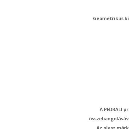
Geometrikus ki
A PEDRALI p
összehangolásáva
Az olasz márk