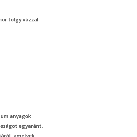
ör tölgy vázzal
mium anyagok
ósságot egyaránt.
iáról, amelyek