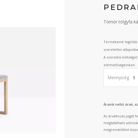
PEDRAL
Tömör tölgyfa ká
Termékeink legtöbb 
szereletlen állapotb
A szerelési költsége
elérhetőségeinken.
Mennyiség
Áraink nettó árak, 
Az árváltozás jogát 
megtalálható adószá
megrendelőket kiszo