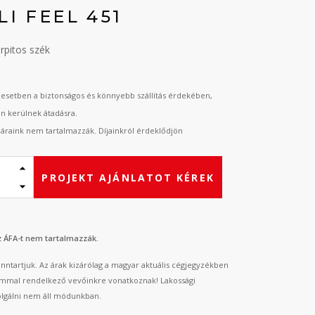
I FEEL 451
rpitos szék
esetben a biztonságos és könnyebb szállítás érdekében,
an kerülnek átadásra.
t áraink nem tartalmazzák. Díjainkról érdeklődjön
PROJEKT AJÁNLATOT KÉREK
az ÁFA-t nem tartalmazzák.
fenntartjuk. Az árak kizárólag a magyar aktuális cégjegyzékben
mmal rendelkező vevőinkre vonatkoznak! Lakossági
lgálni nem áll módunkban.