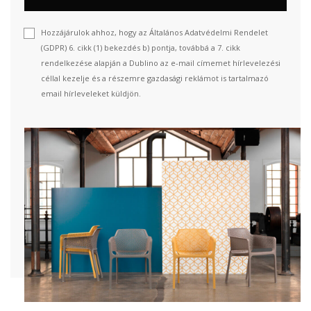
Hozzájárulok ahhoz, hogy az Általános Adatvédelmi Rendelet
(GDPR) 6. cikk (1) bekezdés b) pontja, továbbá a 7. cikk
rendelkezése alapján a Dublino az e-mail címemet hírlevelezési
céllal kezelje és a részemre gazdasági reklámot is tartalmazó
email hírleveleket küldjön.