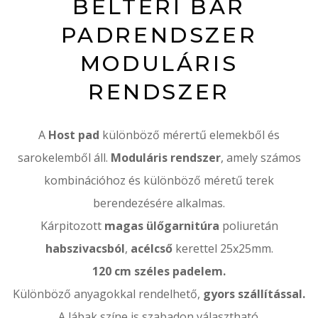
BELTÉRI BÁR
PADRENDSZER
MODULÁRIS
RENDSZER
A
Host pad
különböző mérertű elemekből és
sarokelemből áll.
Moduláris rendszer
, amely számos
kombinációhoz és különböző méretű terek
berendezésére alkalmas.
Kárpitozott
magas ülőgarnitúra
poliuretán
habszivacsból
,
acélcső
kerettel 25x25mm.
120 cm széles padelem.
Különböző anyagokkal rendelhető,
gyors szállítással.
A lábak színe is szabadon választható.