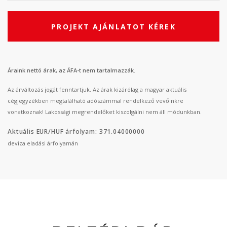
PROJEKT AJÁNLATOT KÉREK
Áraink nettó árak, az ÁFA-t nem tartalmazzák.
Az árváltozás jogát fenntartjuk. Az árak kizárólag a magyar aktuális
cégjegyzékben megtalálható adószámmal rendelkező vevőinkre
vonatkoznak! Lakossági megrendelőket kiszolgálni nem áll módunkban.
Aktuális EUR/HUF árfolyam: 371.04000000
deviza eladási árfolyamán