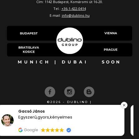
Cím: 1142 Budapest, Komáromi út 16-20.
Tel.:
+36-1-422-0414
E-mail:
info@dublino.hu
©2026 - DUBLINO |
KÉSZÍTETTE
József Csurgai
Flottul ment a rendelés, korrekt a tájékoytatás,
kösyönöm syépen
Google