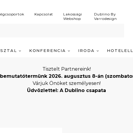
égcsoportok
Kapcsolat
Lakossági
Dublino By
Webshop
Varrodesign
ASZTAL
KONFERENCIA
IRODA
HOTELEL
Tisztelt Partnereink!
bemutatótermünk 2026. augusztus 8-án (szombaton) i
Várjuk Önöket személyesen!
Üdvözlettel: A Dublino csapata