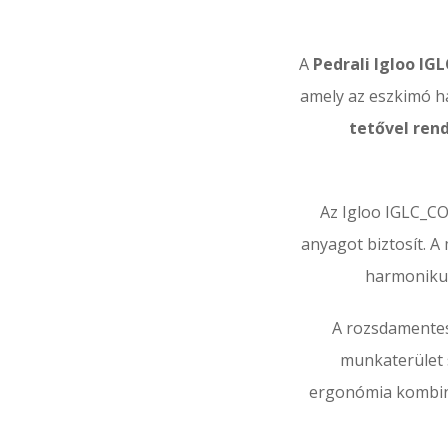
A
Pedrali Igloo I
amely az eszkimó h
tetővel ren
Az Igloo IGLC_C
anyagot biztosít. A
harmonikus
A rozsdamentes 
munkaterület 
ergonómia kombiná