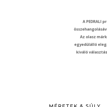
A PEDRALI p
összehangolásáva
Az olasz márk
egyedülálló eleg
kiváló választá
MÉRETEK & SÚLY