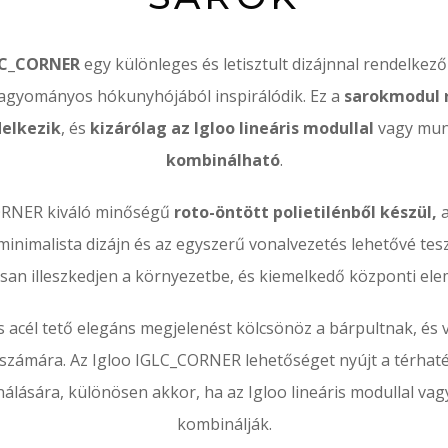
GLC_CORNER
egy különleges és letisztult dizájnnal rendelkez
agyományos hókunyhójából inspirálódik. Ez a
sarokmodul 
delkezik
, és
kizárólag az Igloo lineáris modullal
vagy mun
kombinálható
.
ORNER kiváló minőségű
roto-öntött polietilénből készül,
a
 minimalista dizájn és az egyszerű vonalvezetés lehetővé tesz
an illeszkedjen a környezetbe, és kiemelkedő központi ele
acél tető elegáns megjelenést kölcsönöz a bárpultnak, és 
számára. Az Igloo IGLC_CORNER lehetőséget nyújt a térhat
lására, különösen akkor, ha az Igloo lineáris modullal va
kombinálják.