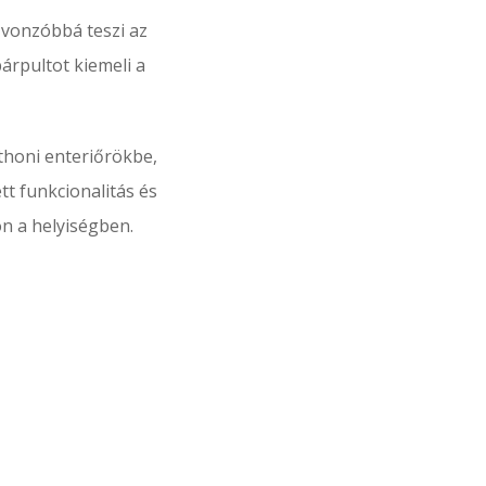
vonzóbbá teszi az
árpultot kiemeli a
thoni enteriőrökbe,
tt funkcionalitás és
n a helyiségben.