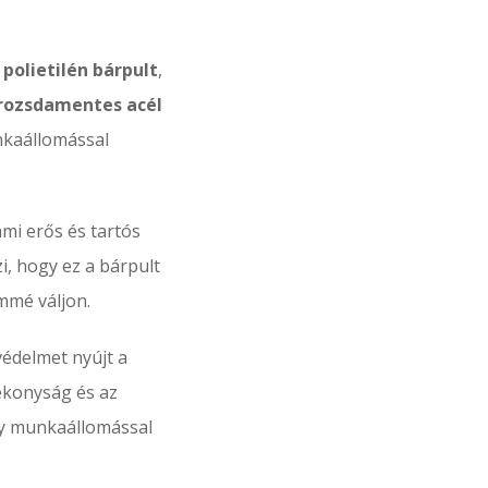
ő
polietilén bárpult
,
rozsdamentes acél
kaállomással
mi erős és tartós
i, hogy ez a bárpult
mmé váljon.
védelmet nyújt a
ékonyság és az
gy munkaállomással