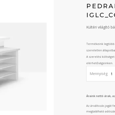
PEDRA
IGLC_
Kültéri világító b
Termékeink legtöbb 
szereletlen állapotb
A szerelési költsége
elérhetőségeinken.
Mennyiség
Áraink nettó árak, 
Az árváltozás jogát 
megtalálható adószá