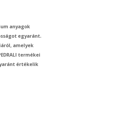
mium anyagok
ósságot egyaránt.
iáról, amelyek
 PEDRALI termékei
yaránt értékelik