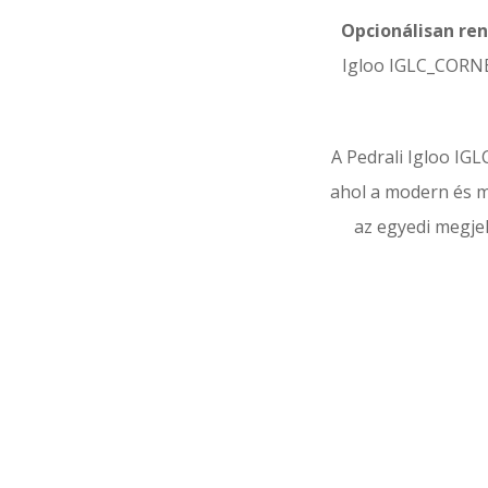
Opcionálisan rend
Igloo IGLC_CORNER
A Pedrali Igloo IG
ahol a modern és mi
az egyedi megje