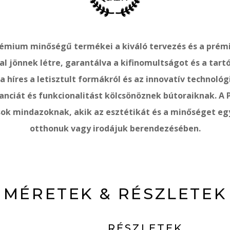
rémium minőségű termékei a kiváló tervezés és a pré
l jönnek létre, garantálva a kifinomultságot és a tart
a híres a letisztult formákról és az innovatív technológ
anciát és funkcionalitást kölcsönöznek bútoraiknak. A
sok mindazoknak, akik az esztétikát és a minőséget eg
otthonuk vagy irodájuk berendezésében.
MÉRETEK & RÉSZLETEK
RÉSZLETEK