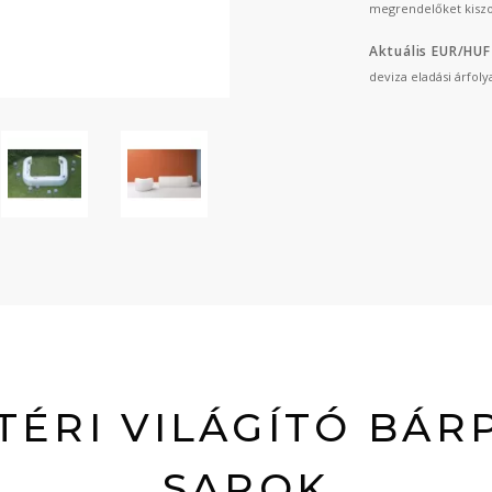
megrendelőket kiszo
Aktuális EUR/HUF
deviza eladási árfol
TÉRI VILÁGÍTÓ BÁR
SAROK