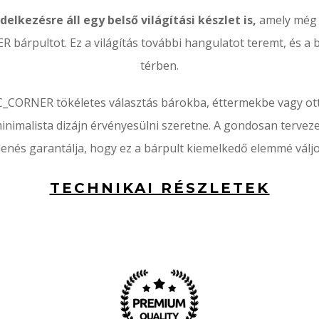
elkezésre áll egy belső világítási készlet is,
amely még 
 bárpultot. Ez a világítás további hangulatot teremt, és a b
térben.
LC_CORNER tökéletes választás bárokba, éttermekbe vagy ot
nimalista dizájn érvényesülni szeretne. A gondosan terveze
lenés garantálja, hogy ez a bárpult kiemelkedő elemmé váljo
TECHNIKAI RÉSZLETEK