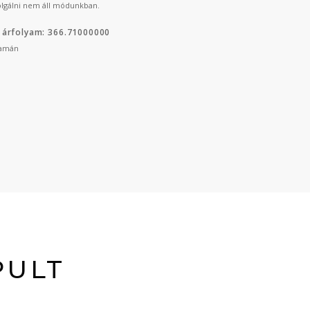
lgálni nem áll módunkban.
 árfolyam: 366.71000000
yamán
PULT