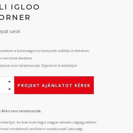
LI IGLOO
CORNER
árpult sarok
esetben a biztonságos és könnyebb szállítás érdekében,
an kerülnek átadásra.
t áraink nem tartalmazzák. Díjainkról érdeklődjön
PROJEKT AJÁNLATOT KÉREK
az ÁFA-t nem tartalmazzák.
fenntartjuk. Az árak kizárólag a magyar aktuális cégjegyzékben
mmal rendelkező vevőinkre vonatkoznak! Lakossági