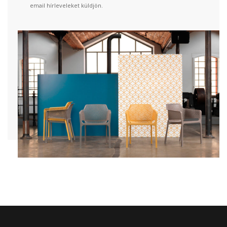
email hírleveleket küldjön.