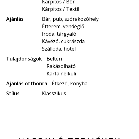
Kárpitos / Bőr
Kárpitos / Textil
Ajánlás
Bár, pub, szórakozóhely
Étterem, vendéglő
Iroda, tárgyaló
Kávézó, cukrászda
Szálloda, hotel
Tulajdonságok
Beltéri
Rakásolható
Karfa nélküli
Ajánlás otthonra
Étkező, konyha
Stílus
Klasszikus