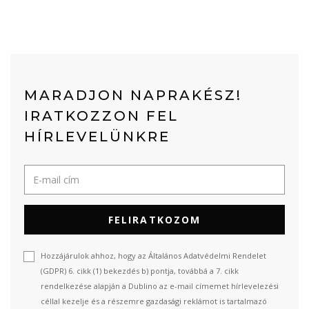
MARADJON NAPRAKÉSZ!
IRATKOZZON FEL
HÍRLEVELÜNKRE
FELIRATKOZOM
Hozzájárulok ahhoz, hogy az Általános Adatvédelmi Rendelet
(GDPR) 6. cikk (1) bekezdés b) pontja, továbbá a 7. cikk
rendelkezése alapján a Dublino az e-mail címemet hírlevelezési
céllal kezelje és a részemre gazdasági reklámot is tartalmazó