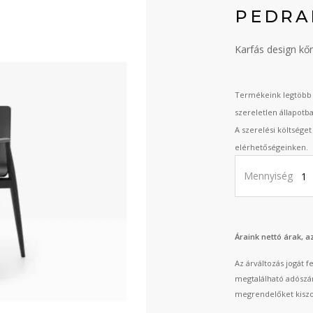
PEDRA
Karfás design kőr
Termékeink legtöbb 
szereletlen állapotb
A szerelési költsége
elérhetőségeinken.
Mennyiség
Áraink nettó árak, 
Az árváltozás jogát 
megtalálható adószá
megrendelőket kiszo