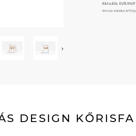
Aktuális EUR/HUF
deviza eladási árfol
›
ÁS DESIGN KŐRISFA