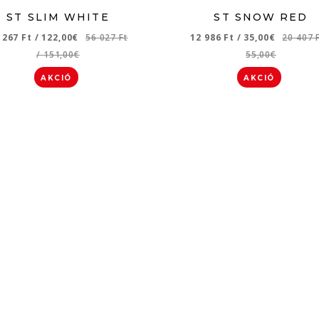
ST SLIM WHITE
ST SNOW RED
 267 Ft
/
122,00€
56 027 Ft
12 986 Ft
/
35,00€
20 407 
/
151,00€
55,00€
AKCIÓ
AKCIÓ