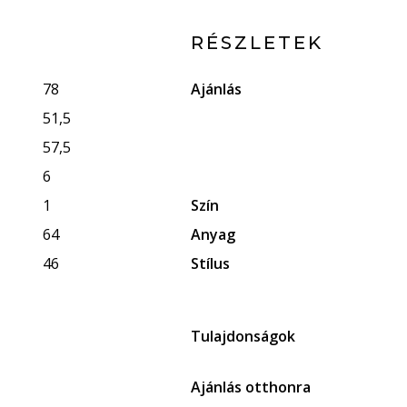
RÉSZLETEK
78
Ajánlás
51,5
57,5
6
1
Szín
64
Anyag
46
Stílus
Tulajdonságok
Ajánlás otthonra