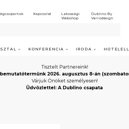
égcsoportok
Kapcsolat
Lakossági
Dublino By
Webshop
Varrodesign
ASZTAL
KONFERENCIA
IRODA
HOTELEL
Tisztelt Partnereink!
bemutatótermünk 2026. augusztus 8-án (szombaton) i
Várjuk Önöket személyesen!
Üdvözlettel: A Dublino csapata