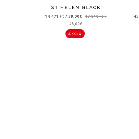
ST HELEN BLACK
14 471 Ft
/
39,00€
17 810 Ft
/
45
48,00€
AKCIÓ