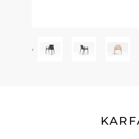
‹
KARF