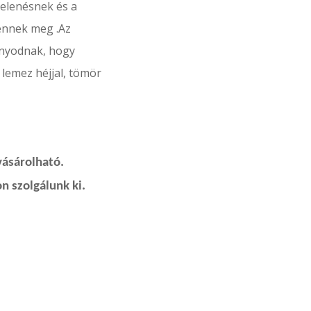
jelenésnek és a
ennek meg .Az
onyodnak, hogy
 lemez héjjal, tömör
vásárolható.
n szolgálunk ki.