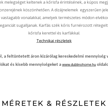
k melegséget keltenek a kőrisfa érintésének, a kúpos meg
onzerejének köszönhetően.
A dizájnelemek egyszerűen jel
n vastagabb vonalakkal, amelyek természetes módon elvék
eganciát sugalljanak.
Karfás szék kőris furnérozott rétegelt
kőrisfa kerettel és karfákkal.
Technikai részletek
, a feltüntetett áron kizárólag kereskedelmi mennyiség 
www.dublinohome.hu
rlókat és kisebb mennyiségeket a
oldalo
MÉRETEK & RÉSZLETEK