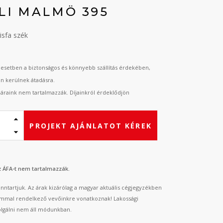
LI MALMÖ 395
isfa szék
esetben a biztonságos és könnyebb szállítás érdekében,
an kerülnek átadásra.
t áraink nem tartalmazzák. Díjainkról érdeklődjön
PROJEKT AJÁNLATOT KÉREK
az ÁFA-t nem tartalmazzák.
fenntartjuk. Az árak kizárólag a magyar aktuális cégjegyzékben
mmal rendelkező vevőinkre vonatkoznak! Lakossági
lgálni nem áll módunkban.