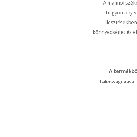
A malmöi széke
hagyomány v
illesztésekbe
könnyedséget és el
A termékből
Lakossági vásá