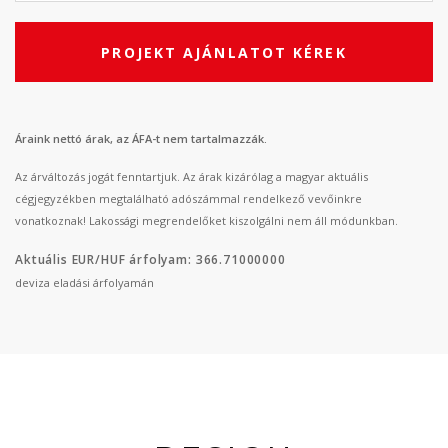
PROJEKT AJÁNLATOT KÉREK
Áraink nettó árak, az ÁFA-t nem tartalmazzák.
Az árváltozás jogát fenntartjuk. Az árak kizárólag a magyar aktuális
cégjegyzékben megtalálható adószámmal rendelkező vevőinkre
vonatkoznak! Lakossági megrendelőket kiszolgálni nem áll módunkban.
Aktuális EUR/HUF árfolyam: 366.71000000
deviza eladási árfolyamán