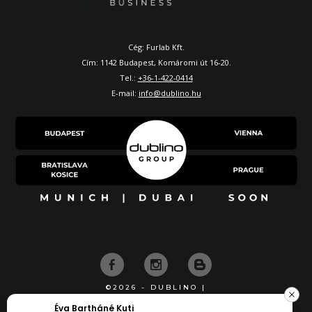
Cég: Furlab Kft.
Cím: 1142 Budapest, Komáromi út 16-20.
Tel.:
+36-1-422-0414
E-mail:
info@dublino.hu
©2026 - DUBLINO |
KÉSZÍTETTE
tháné Kuti
Boldog Tü