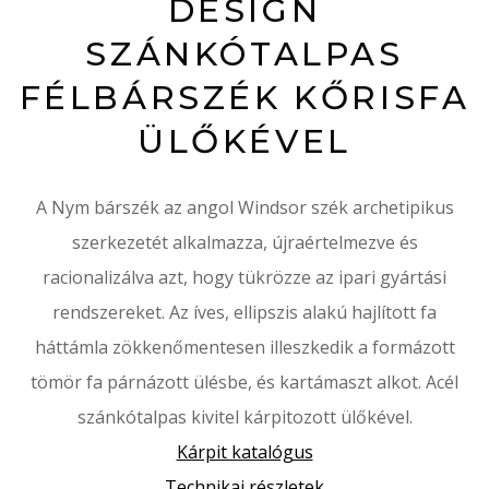
DESIGN
SZÁNKÓTALPAS
FÉLBÁRSZÉK KŐRISFA
ÜLŐKÉVEL
A Nym bárszék az angol Windsor szék archetipikus
szerkezetét alkalmazza, újraértelmezve és
racionalizálva azt, hogy tükrözze az ipari gyártási
rendszereket.
Az íves, ellipszis alakú hajlított fa
háttámla zökkenőmentesen illeszkedik a formázott
tömör fa párnázott ülésbe, és kartámaszt alkot.
Acél
szánkótalpas kivitel kárpitozott ülőkével.
Kárpit katalógus
Technikai részletek