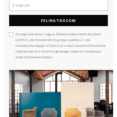
FELIRATKOZOM
Hozzájárulok ahhoz, hogy az Általános Adatvédelmi Rendelet
(GDPR) 6. cikk (1) bekezdés b) pontja, továbbá a 7. cikk
rendelkezése alapján a Dublino az e-mail címemet hírlevelezési
céllal kezelje és a részemre gazdasági reklámot is tartalmazó
email hírleveleket küldjön.