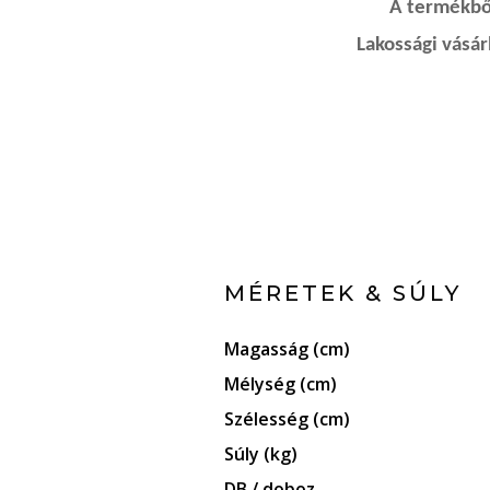
A termékből
Lakossági vásá
MÉRETEK & SÚLY
Magasság (cm)
Mélység (cm)
Szélesség (cm)
Súly (kg)
DB / doboz