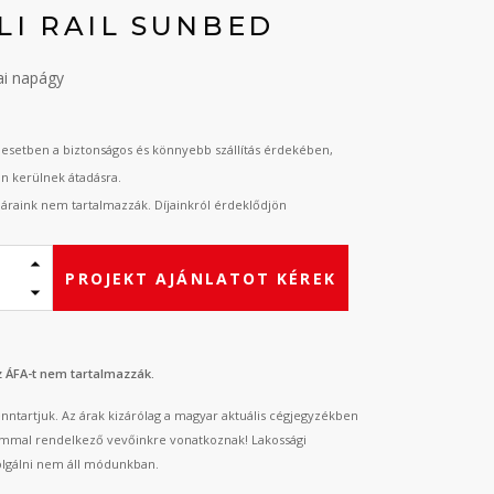
LI RAIL SUNBED
ai napágy
esetben a biztonságos és könnyebb szállítás érdekében,
an kerülnek átadásra.
t áraink nem tartalmazzák. Díjainkról érdeklődjön
PROJEKT AJÁNLATOT KÉREK
az ÁFA-t nem tartalmazzák.
fenntartjuk. Az árak kizárólag a magyar aktuális cégjegyzékben
mmal rendelkező vevőinkre vonatkoznak! Lakossági
lgálni nem áll módunkban.