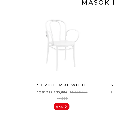
MÁSOK 
ST VICTOR XL WHITE
S
12 917 Ft
/
35,00€
16 238 Ft
/
9
44,00€
AKCIÓ