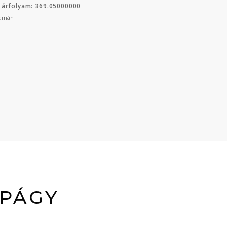
 árfolyam: 369.05000000
yamán
APÁGY