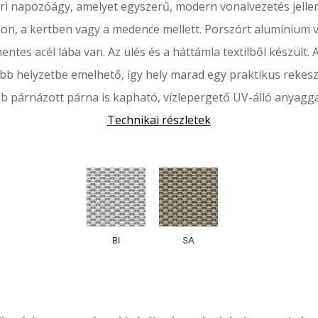
éri napozóágy, amelyet egyszerű, modern vonalvezetés jellem
zon, a kertben vagy a medence mellett.
Porszórt alumínium 
entes acél lába van.
Az ülés és a háttámla textilből készült.
A
bb helyzetbe emelhető, így hely marad egy praktikus rekes
b párnázott párna is kapható, vízlepergető UV-álló anyagga
Technikai részletek