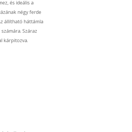
ez, és ideális a
vázának négy ferde
z állítható háttámla
z számára.
Száraz
l kárpitozva.