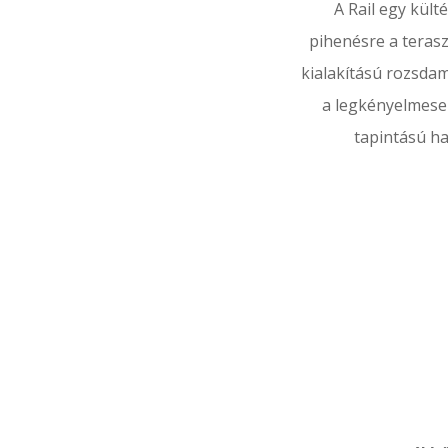
A Rail egy kült
pihenésre a teras
kialakítású rozsdam
a legkényelmese
tapintású ha