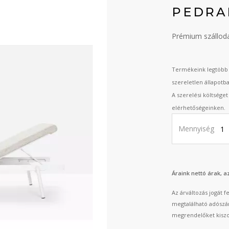
PEDRA
Prémium szállod
Termékeink legtöbb 
szereletlen állapotb
A szerelési költsége
elérhetőségeinken.
Mennyiség
Áraink nettó árak, 
Az árváltozás jogát 
megtalálható adószá
megrendelőket kiszo