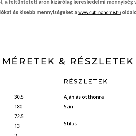
, a feltüntetett áron kizárólag kereskedelmi mennyiség 
www.dublinohome.hu
rlókat és kisebb mennyiségeket a
oldalo
MÉRETEK & RÉSZLETEK
RÉSZLETEK
30,5
Ajánlás otthonra
180
Szín
72,5
Stílus
13
2