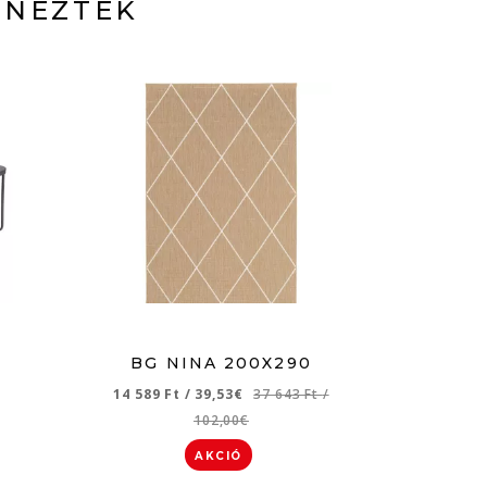
 NÉZTÉK
BG NINA 200X290
14 589 Ft
/
39,53€
37 643 Ft
/
102,00€
AKCIÓ