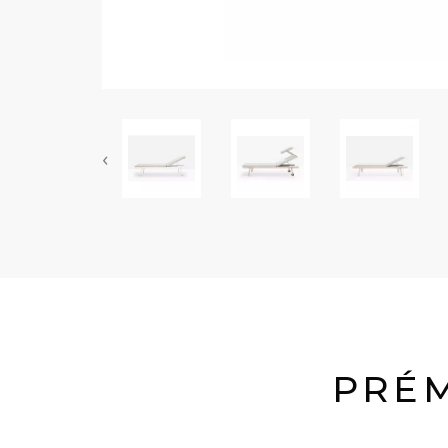
‹
PRÉM