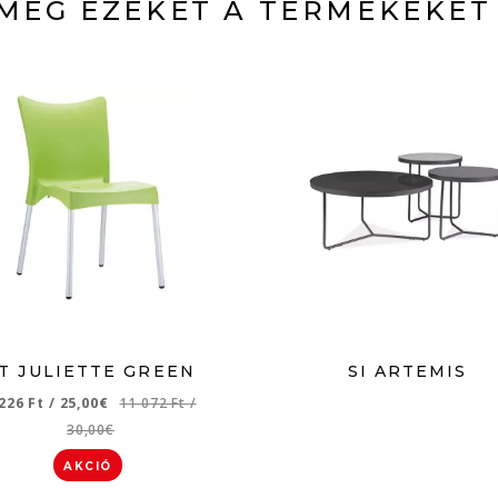
MÉG EZEKET A TERMÉKEKET
T JULIETTE GREEN
SI ARTEMIS
 226 Ft
/
25,00€
11 072 Ft
/
30,00€
AKCIÓ