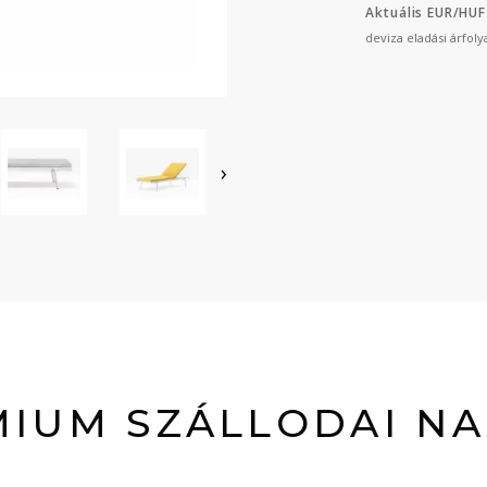
Aktuális EUR/HUF
deviza eladási árfol
›
IUM SZÁLLODAI N