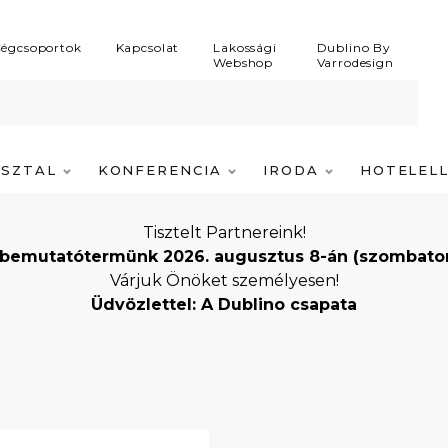
égcsoportok
Kapcsolat
Lakossági
Dublino By
Webshop
Varrodesign
ASZTAL
KONFERENCIA
IRODA
HOTELEL
Tisztelt Partnereink!
bemutatótermünk 2026. augusztus 8-án (szombaton) i
Várjuk Önöket személyesen!
Üdvözlettel: A Dublino csapata