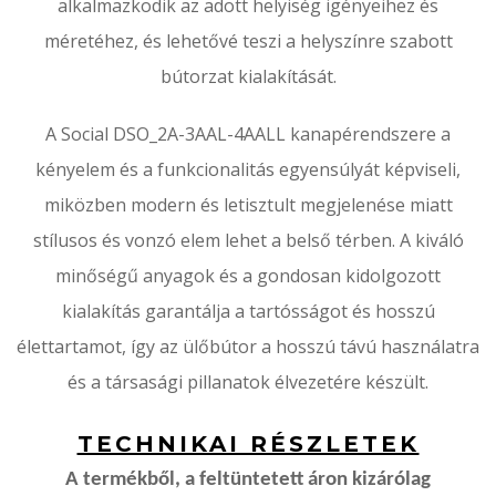
alkalmazkodik az adott helyiség igényeihez és
méretéhez, és lehetővé teszi a helyszínre szabott
bútorzat kialakítását.
A Social DSO_2A-3AAL-4AALL kanapérendszere a
kényelem és a funkcionalitás egyensúlyát képviseli,
miközben modern és letisztult megjelenése miatt
stílusos és vonzó elem lehet a belső térben. A kiváló
minőségű anyagok és a gondosan kidolgozott
kialakítás garantálja a tartósságot és hosszú
élettartamot, így az ülőbútor a hosszú távú használatra
és a társasági pillanatok élvezetére készült.
TECHNIKAI RÉSZLETEK
A termékből, a feltüntetett áron kizárólag