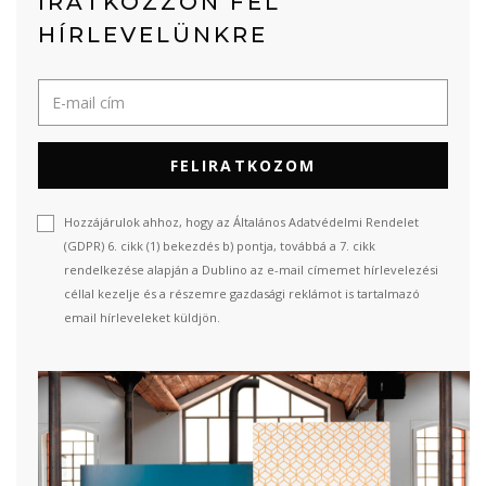
IRATKOZZON FEL
HÍRLEVELÜNKRE
FELIRATKOZOM
Hozzájárulok ahhoz, hogy az Általános Adatvédelmi Rendelet
(GDPR) 6. cikk (1) bekezdés b) pontja, továbbá a 7. cikk
rendelkezése alapján a Dublino az e-mail címemet hírlevelezési
céllal kezelje és a részemre gazdasági reklámot is tartalmazó
email hírleveleket küldjön.