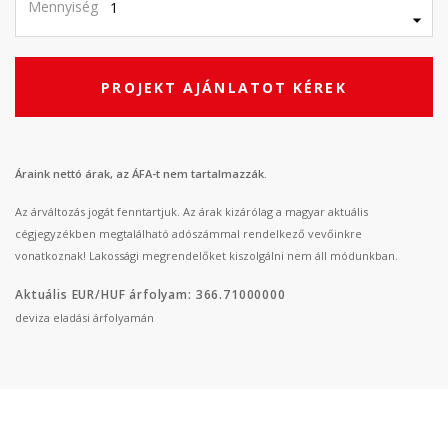
Mennyiség
PROJEKT AJÁNLATOT KÉREK
Áraink nettó árak, az ÁFA-t nem tartalmazzák.
Az árváltozás jogát fenntartjuk. Az árak kizárólag a magyar aktuális
cégjegyzékben megtalálható adószámmal rendelkező vevőinkre
vonatkoznak! Lakossági megrendelőket kiszolgálni nem áll módunkban.
Aktuális EUR/HUF árfolyam: 366.71000000
deviza eladási árfolyamán