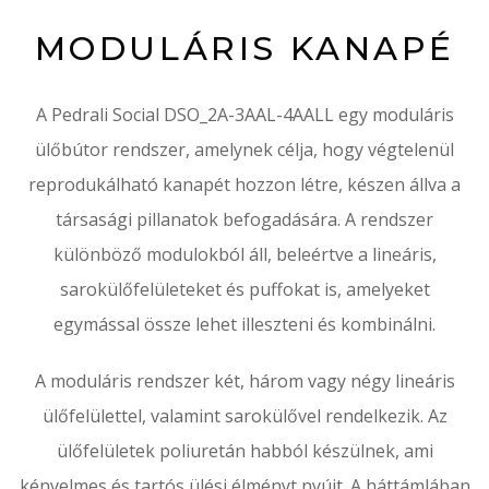
MODULÁRIS KANAPÉ
A Pedrali Social DSO_2A-3AAL-4AALL egy moduláris
ülőbútor rendszer, amelynek célja, hogy végtelenül
reprodukálható kanapét hozzon létre, készen állva a
társasági pillanatok befogadására. A rendszer
különböző modulokból áll, beleértve a lineáris,
sarokülőfelületeket és puffokat is, amelyeket
egymással össze lehet illeszteni és kombinálni.
A moduláris rendszer két, három vagy négy lineáris
ülőfelülettel, valamint sarokülővel rendelkezik. Az
ülőfelületek poliuretán habból készülnek, ami
kényelmes és tartós ülési élményt nyújt. A háttámlában