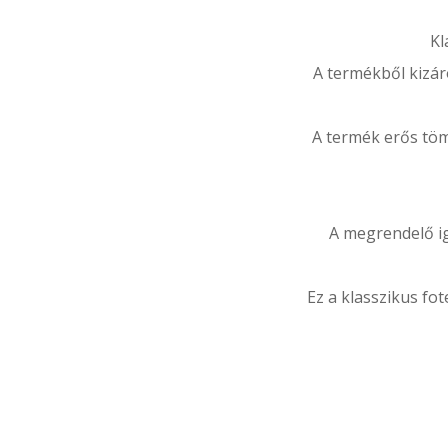
Kl
A termékből kizár
A termék erős töm
A megrendelő ig
Ez a klasszikus fote