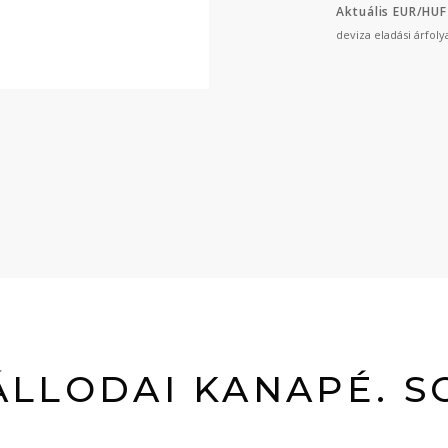
Aktuális EUR/HUF
deviza eladási árfol
ÁLLODAI KANAPÉ. S