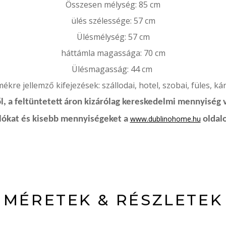
Összesen mélység: 85 cm
ülés szélessége: 57 cm
Ülésmélység: 57 cm
háttámla magassága: 70 cm
Ülésmagasság: 44 cm
kre jellemző kifejezések: szállodai, hotel, szobai, füles, ká
, a feltüntetett áron kizárólag kereskedelmi mennyiség 
www.dublinohome.hu
rlókat és kisebb mennyiségeket a
oldalo
MÉRETEK & RÉSZLETEK