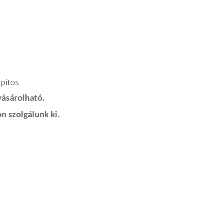
rpitos
vásárolható.
n szolgálunk ki.