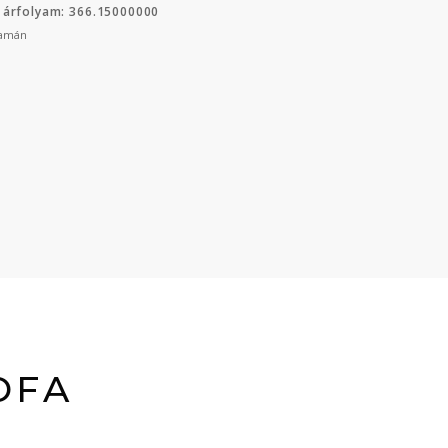
 árfolyam: 366.15000000
yamán
OFA