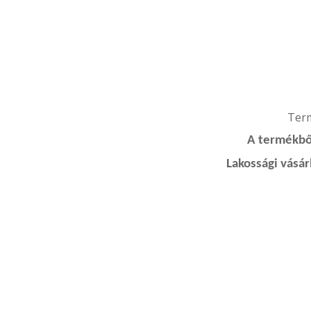
Termé
A termékből
Lakossági vásá