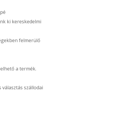
apé
nk ki kereskedelmi
ségekben felmerülő
elhető a termék.
s választás szállodai