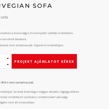
RVEGIAN SOFA
 sofa
esetben a biztonságos és könnyebb szállítás érdekében,
an kerülnek átadásra.
t áraink nem tartalmazzák. Díjainkról érdeklődjön
PROJEKT AJÁNLATOT KÉREK
az ÁFA-t nem tartalmazzák.
fenntartjuk. Az árak kizárólag a magyar aktuális cégjegyzékben
mmal rendelkező vevőinkre vonatkoznak! Lakossági
lgálni nem áll módunkban.