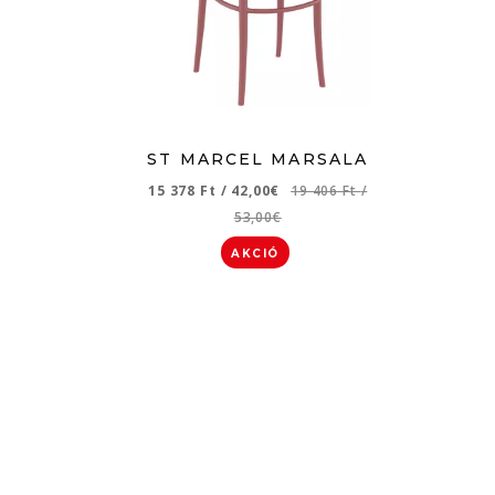
ST MARCEL MARSALA
15 378 Ft
/
42,00€
19 406 Ft
/
53,00€
AKCIÓ