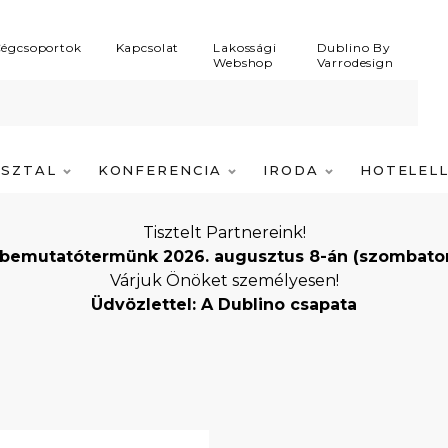
égcsoportok
Kapcsolat
Lakossági
Dublino By
Webshop
Varrodesign
ASZTAL
KONFERENCIA
IRODA
HOTELEL
Tisztelt Partnereink!
bemutatótermünk 2026. augusztus 8-án (szombaton) i
Várjuk Önöket személyesen!
Üdvözlettel: A Dublino csapata