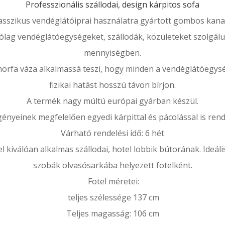
Professzionális szállodai, design kárpitos sofa
asszikus vendéglátóiprai használatra gyártott gombos kan
ólag vendéglátóegységeket, szállodák, közületeket szolgálu
mennyiségben.
örfa váza alkalmassá teszi, hogy minden a vendéglátóegy
fizikai hatást hosszú távon bírjon.
A termék nagy múltú európai gyárban készül.
ényeinek megfelelően egyedi kárpittal és pácolással is rend
Várható rendelési idő: 6 hét
l kiválóan alkalmas szállodai, hotel lobbik bútorának. Ideáli
szobák olvasósarkába helyezett fotelként.
Fotel méretei:
teljes szélessége 137 cm
Teljes magasság: 106 cm