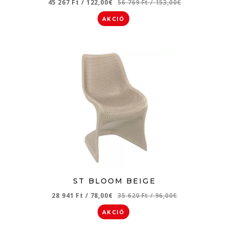
45 267 Ft
/
122,00€
56 769 Ft
/
153,00€
AKCIÓ
ST BLOOM BEIGE
28 941 Ft
/
78,00€
35 620 Ft
/
96,00€
AKCIÓ