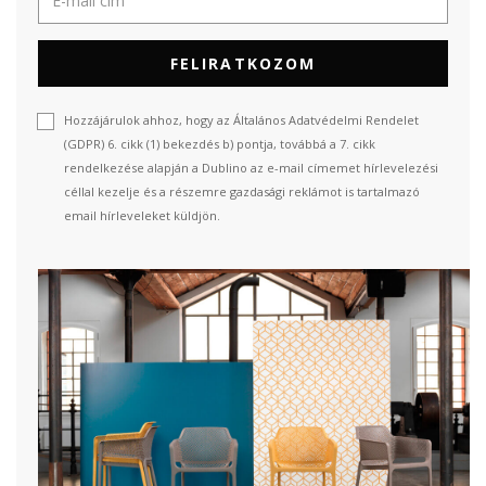
FELIRATKOZOM
Hozzájárulok ahhoz, hogy az Általános Adatvédelmi Rendelet
(GDPR) 6. cikk (1) bekezdés b) pontja, továbbá a 7. cikk
rendelkezése alapján a Dublino az e-mail címemet hírlevelezési
céllal kezelje és a részemre gazdasági reklámot is tartalmazó
email hírleveleket küldjön.