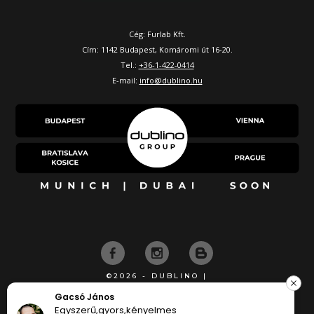
Cég: Furlab Kft.
Cím: 1142 Budapest, Komáromi út 16-20.
Tel.:
+36-1-422-0414
E-mail:
info@dublino.hu
©2026 - DUBLINO |
KÉSZÍTETTE
Gacsó János
Egyszerű,gyors,kényelmes