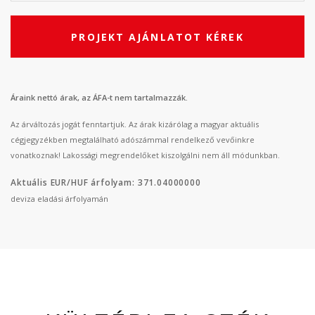
PROJEKT AJÁNLATOT KÉREK
Áraink nettó árak, az ÁFA-t nem tartalmazzák.
Az árváltozás jogát fenntartjuk. Az árak kizárólag a magyar aktuális
cégjegyzékben megtalálható adószámmal rendelkező vevőinkre
vonatkoznak! Lakossági megrendelőket kiszolgálni nem áll módunkban.
Aktuális EUR/HUF árfolyam: 371.04000000
deviza eladási árfolyamán