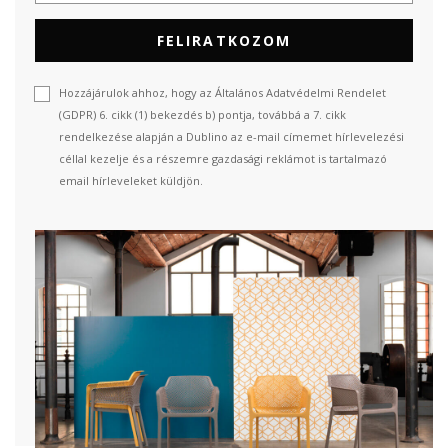
FELIRATKOZOM
Hozzájárulok ahhoz, hogy az Általános Adatvédelmi Rendelet
(GDPR) 6. cikk (1) bekezdés b) pontja, továbbá a 7. cikk
rendelkezése alapján a Dublino az e-mail címemet hírlevelezési
céllal kezelje és a részemre gazdasági reklámot is tartalmazó
email hírleveleket küldjön.