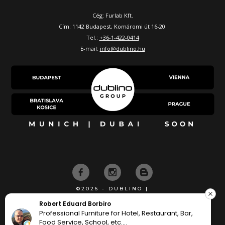
Cég: Furlab Kft.
Cím: 1142 Budapest, Komáromi út 16-20.
Tel.:
+36-1-422-0414
E-mail:
info@dublino.hu
©2026 - DUBLINO |
KÉSZÍTETTE
rt Eduard Borbiro
Kriszta
l Furniture for Hotel, Restaurant, Bar,
minden 
 Service, School, etc.