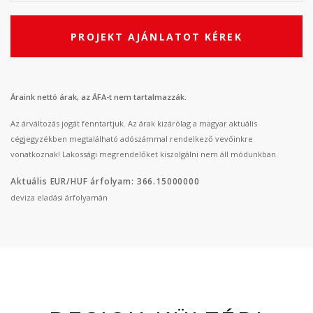
PROJEKT AJÁNLATOT KÉREK
Áraink nettó árak, az ÁFA-t nem tartalmazzák.
Az árváltozás jogát fenntartjuk. Az árak kizárólag a magyar aktuális
cégjegyzékben megtalálható adószámmal rendelkező vevőinkre
vonatkoznak! Lakossági megrendelőket kiszolgálni nem áll módunkban.
Aktuális EUR/HUF árfolyam: 366.15000000
deviza eladási árfolyamán