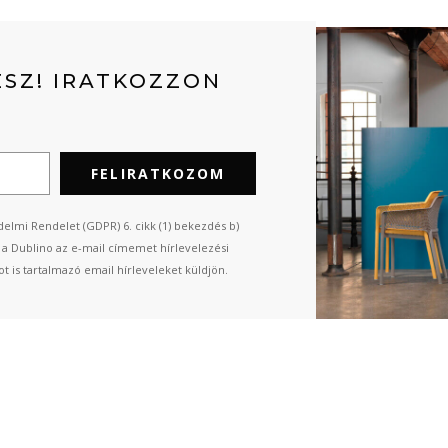
SZ! IRATKOZZON
FELIRATKOZOM
elmi Rendelet (GDPR) 6. cikk (1) bekezdés b)
n a Dublino az e-mail címemet hírlevelezési
t is tartalmazó email hírleveleket küldjön.