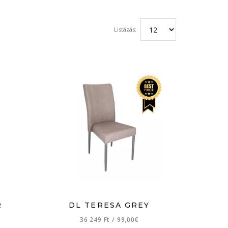
Listázás:
R
DL TERESA GREY
36 249 Ft
/
99,00€