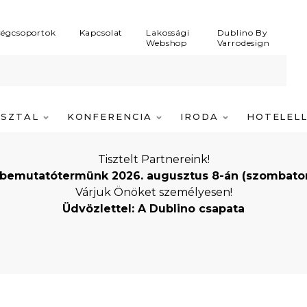
égcsoportok
Kapcsolat
Lakossági
Dublino By
Webshop
Varrodesign
ASZTAL
KONFERENCIA
IRODA
HOTELEL
Tisztelt Partnereink!
bemutatótermünk 2026. augusztus 8-án (szombaton) i
Várjuk Önöket személyesen!
Üdvözlettel: A Dublino csapata