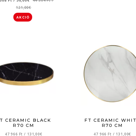
 308 Ft
/
50,00€
44 304 Ft
/
121,00€
AKCIÓ
T CERAMIC BLACK
FT CERAMIC WHI
R70 CM
R70 CM
47 966 Ft
/
131,00€
47 966 Ft
/
131,00€