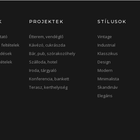
K
PROJEKTEK
STÍLUSOK
tató
Étterem, vendéglő
Vintage
 feltételek
Kávézó, cukrászda
Industrial
rdések
Bár, pub, szórakozóhely
Klasszikus
ltételek
Szálloda, hotel
Design
k
Iroda, tárgyaló
Modern
Konferencia, bankett
Minimalista
Terasz, kerthelyiség
Skandináv
Elegáns