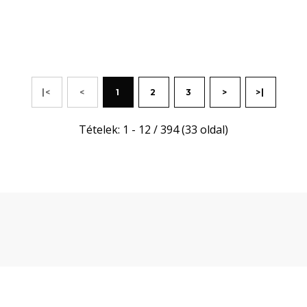
|<
<
1
2
3
>
>|
Tételek: 1 - 12 / 394 (33 oldal)