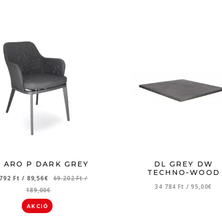
 ARO P DARK GREY
DL GREY DW
TECHNO-WOOD
 792 Ft
/
89,56€
69 202 Ft
/
34 784 Ft
/
95,00€
189,00€
AKCIÓ