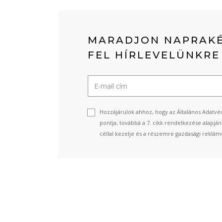
MARADJON NAPRAKÉ
FEL HÍRLEVELÜNKRE
Hozzájárulok ahhoz, hogy az Általános Adatvéd
pontja, továbbá a 7. cikk rendelkezése alapjá
céllal kezelje és a részemre gazdasági reklámo