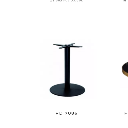
21 603 Ft
/
59,00€
18
PD 7086
F