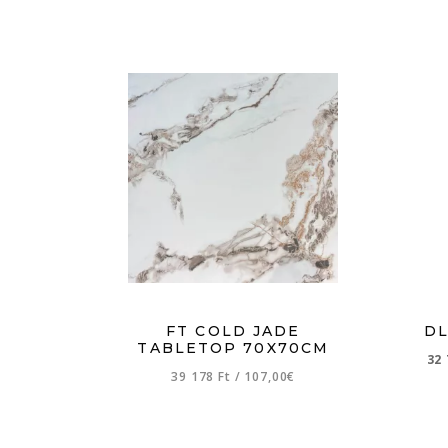
FT COLD JADE
DL
TABLETOP 70X70CM
32
39 178 Ft
/
107,00€