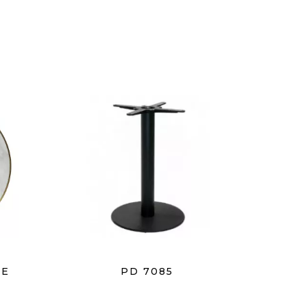
TE
PD 7085