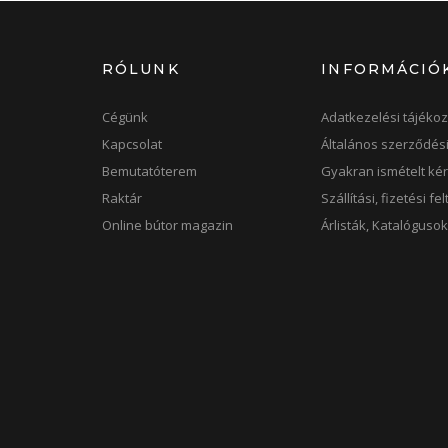
RÓLUNK
INFORMÁCIÓ
Cégünk
Adatkezelési tájékoz
Kapcsolat
Általános szerződési
Bemutatóterem
Gyakran ismételt ké
Raktár
Szállítási, fizetési fe
Online bútor magazin
Árlisták, Katalóguso