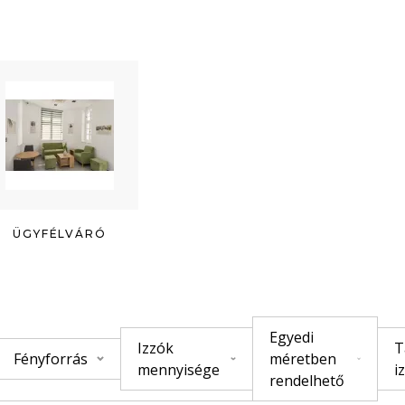
ÜGYFÉLVÁRÓ
Egyedi
Izzók
T
Fényforrás
méretben
mennyisége
i
rendelhető