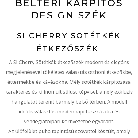
BELTÉRI KÁRPITOS
DESIGN SZÉK
SI CHERRY SÖTÉTKÉK
ÉTKEZŐSZÉK
A SI Cherry Sötétkék étkezőszék modern és elegáns
megjelenésével tökéletes választás otthoni étkezőkbe,
éttermekbe és kávézókba. Mély sötétkék kárpitozása
karakteres és kifinomult stílust képvisel, amely exkluzív
hangulatot teremt bármely belső térben. A modell
ideális választás mindennapi használatra és
vendéglátóipari környezetbe egyaránt.
Az ülőfelület puha tapintású szövettel készült, amely