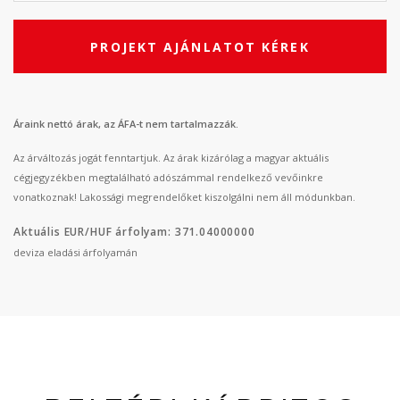
PROJEKT AJÁNLATOT KÉREK
Áraink nettó árak, az ÁFA-t nem tartalmazzák.
Az árváltozás jogát fenntartjuk. Az árak kizárólag a magyar aktuális
cégjegyzékben megtalálható adószámmal rendelkező vevőinkre
vonatkoznak! Lakossági megrendelőket kiszolgálni nem áll módunkban.
Aktuális EUR/HUF árfolyam: 371.04000000
deviza eladási árfolyamán