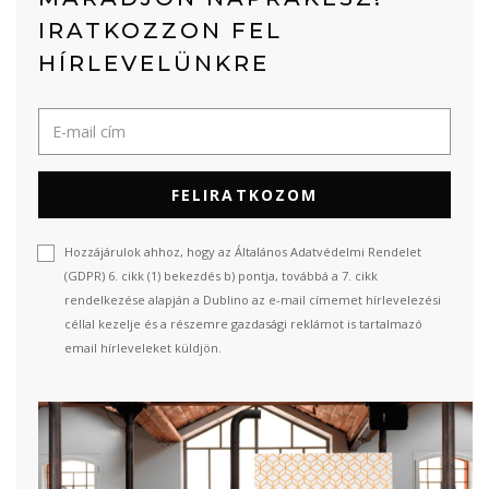
IRATKOZZON FEL
HÍRLEVELÜNKRE
FELIRATKOZOM
Hozzájárulok ahhoz, hogy az Általános Adatvédelmi Rendelet
(GDPR) 6. cikk (1) bekezdés b) pontja, továbbá a 7. cikk
rendelkezése alapján a Dublino az e-mail címemet hírlevelezési
céllal kezelje és a részemre gazdasági reklámot is tartalmazó
email hírleveleket küldjön.