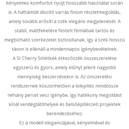
kényelmes komfortot nyújt hosszabb használat során
is. A háttámlát díszítő varrás finom részletmegoldás,
amely tovább erősíti a szék elegáns megjelenését. A
stabil, mattfeketére festett fémlábak tartós és
megbízható szerkezetet biztosítanak, így a szék hosszú
távon is ellenáll a mindennapos igénybevételnek.
A SI Cherry Sötétkék étkezőszék összeszerelése
egyszerű és gyors, amely előnyt jelent nagyobb
mennyiség beszerzésekor is. Az önszerelési
rendszernek köszönhetően a telepítés mindössze
néhány percet vesz igénybe, így hatékony megoldást
kínál vendéglátóhelyek és belsőépítészeti projektek
berendezéséhez.
Ez a modell eleganciájával, kényelmével és