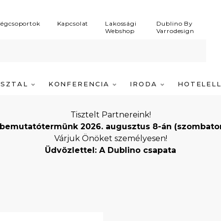
égcsoportok
Kapcsolat
Lakossági
Dublino By
Webshop
Varrodesign
ASZTAL
KONFERENCIA
IRODA
HOTELEL
Tisztelt Partnereink!
bemutatótermünk 2026. augusztus 8-án (szombaton) i
Várjuk Önöket személyesen!
Üdvözlettel: A Dublino csapata