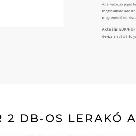
Az árváltozás jogát 
megtalálható adószá
megrendelőket kiszo
Aktuális EUR/HUF
deviza eladási árfol
 2 DB-OS LERAKÓ 