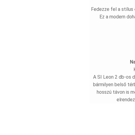
Fedezze fel a stílus
Ez a modern dohá
Na
A SI Leon 2 db-os d
bármilyen belső tér
hosszú távon is m
elrendez