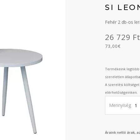
SI LEO
Fehér 2 db-os ler
26 729 F
73,00€
Termékeink legtöbb 
szereletlen állapotb
A szerelési költsége
elérhetőségeinken.
Mennyiség
Áraink nettó árak, 