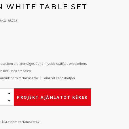
N WHITE TABLE SET
akó asztal
t
esetben a biztonságos és könnyebb szállítás érdekében,
an kerülnek átadásra.
t áraink nem tartalmazzák. Díjainkról érdeklődjön
PROJEKT AJÁNLATOT KÉREK
az ÁFA-t nem tartalmazzák.