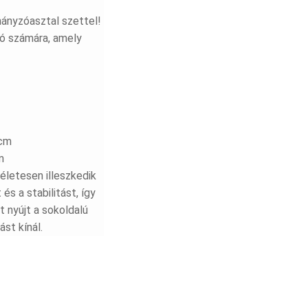
hányzóasztal szettel!
gó számára, amely
 cm
m
életesen illeszkedik
s a stabilitást, így
 nyújt a sokoldalú
st kínál.