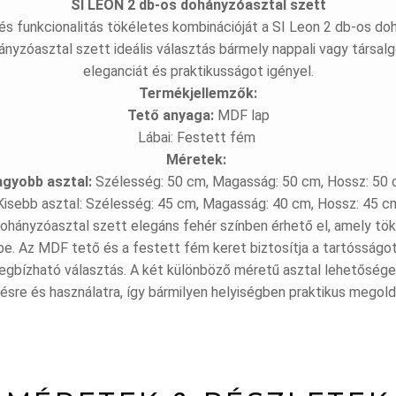
SI LEON 2 db-os dohányzóasztal szett
 és funkcionalitás tökéletes kombinációját a SI Leon 2 db-os do
nyzóasztal szett ideális választás bármely nappali vagy társal
eleganciát és praktikusságot igényel.
Termékjellemzők:
Tető anyaga:
MDF lap
Lábai: Festett fém
Méretek:
gyobb asztal:
Szélesség: 50 cm, Magasság: 50 cm, Hossz: 50
Kisebb asztal: Szélesség: 45 cm, Magasság: 40 cm, Hossz: 45 c
ohányzóasztal szett elegáns fehér színben érhető el, amely tök
be. Az MDF tető és a festett fém keret biztosítja a tartósságot é
egbízható választás. A két különböző méretű asztal lehetőséget
ésre és használatra, így bármilyen helyiségben praktikus megoldá