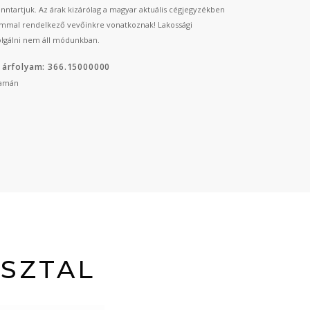
fenntartjuk. Az árak kizárólag a magyar aktuális cégjegyzékben
mmal rendelkező vevőinkre vonatkoznak! Lakossági
lgálni nem áll módunkban.
 árfolyam: 366.15000000
yamán
ASZTAL