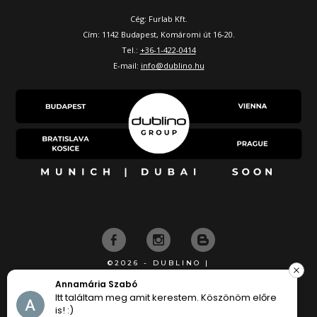
Cég: Furlab Kft.
Cím: 1142 Budapest, Komáromi út 16-20.
Tel.:
+36-1-422-0414
E-mail:
info@dublino.hu
©2026 - DUBLINO |
KÉSZÍTETTE
Annamária Szabó
Itt találtam meg amit kerestem. Köszönöm előre
is! :)