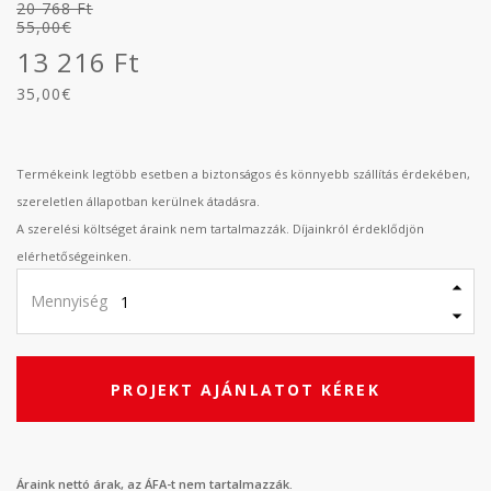
20 768 Ft
55,00€
13 216 Ft
35,00€
Termékeink legtöbb esetben a biztonságos és könnyebb szállítás érdekében,
szereletlen állapotban kerülnek átadásra.
A szerelési költséget áraink nem tartalmazzák. Díjainkról érdeklődjön
elérhetőségeinken.
Mennyiség
PROJEKT AJÁNLATOT KÉREK
Áraink nettó árak, az ÁFA-t nem tartalmazzák.