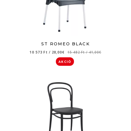
ST ROMEO BLACK
10 573 Ft
/
28,00€
15 482 Ft
/
41,00€
AKCIÓ