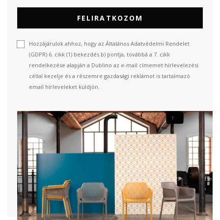
FELIRATKOZOM
Hozzájárulok ahhoz, hogy az Általános Adatvédelmi Rendelet
(GDPR) 6. cikk (1) bekezdés b) pontja, továbbá a 7. cikk
rendelkezése alapján a Dublino az e-mail címemet hírlevelezési
céllal kezelje és a részemre gazdasági reklámot is tartalmazó
email hírleveleket küldjön.