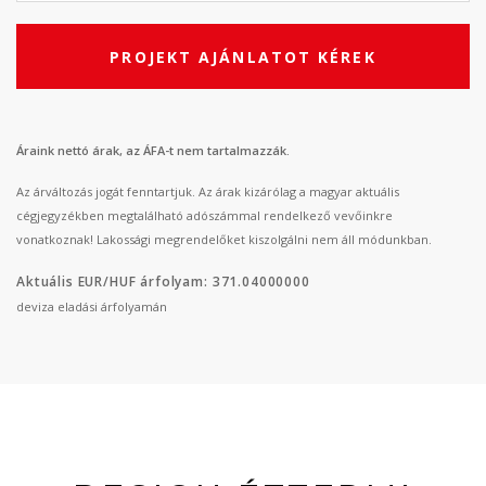
PROJEKT AJÁNLATOT KÉREK
Áraink nettó árak, az ÁFA-t nem tartalmazzák.
Az árváltozás jogát fenntartjuk. Az árak kizárólag a magyar aktuális
cégjegyzékben megtalálható adószámmal rendelkező vevőinkre
vonatkoznak! Lakossági megrendelőket kiszolgálni nem áll módunkban.
Aktuális EUR/HUF árfolyam: 371.04000000
deviza eladási árfolyamán