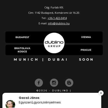
Cég: Furlab Kft.
Cím: 1142 Budapest, Komáromi út 16-20.
Tel.:
+36-1-422-0414
E-mail:
info@dublino.hu
©2026 - DUBLINO |
KÉSZÍTETTE
József Csurgai
s,kényelmes
Flottul ment a ren
kösyönöm syépe