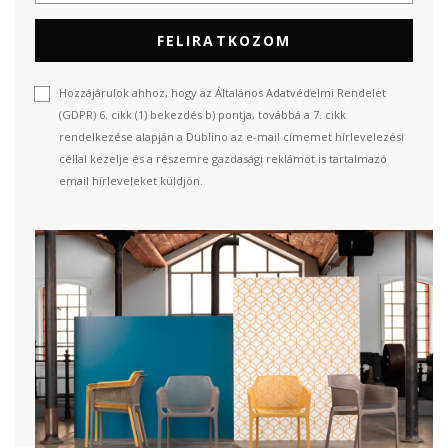
FELIRATKOZOM
Hozzájárulok ahhoz, hogy az Általános Adatvédelmi Rendelet
(GDPR) 6. cikk (1) bekezdés b) pontja, továbbá a 7. cikk
rendelkezése alapján a Dublino az e-mail címemet hírlevelezési
céllal kezelje és a részemre gazdasági reklámot is tartalmazó
email hírleveleket küldjön.