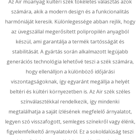
Az Air műanyag kültéri szék tökéletes választás azok
számára, akik a modern design és a funkcionalitás
harmóniáját keresik. Különlegessége abban rejlik, hogy
az üvegszállal megerősített polipropilén anyagból
készül, ami garantálja a termék tartósságát és
stabilitását. A gyártás során alkalmazott legújabb
generációs technológia lehetővé teszi a szék számára,
hogy ellenálljon a különböző időjárási
viszontagságoknak, így egyaránt megállja a helyét
beltéri és kültéri környezetben is. Az Air szék széles
színválasztékkal rendelkezik, így mindenki
megtalálhatja a saját ízlésének megfelelő árnyalatot,
legyen szó visszafogott, semleges színekről vagy élénk,
figyelemfelkeltő árnyalatokról. Ez a sokoldalúság teszi