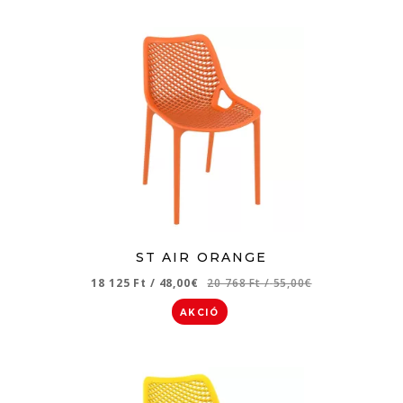
ST AIR ORANGE
18 125 Ft
/
48,00€
20 768 Ft
/
55,00€
AKCIÓ