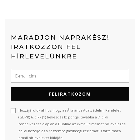
MARADJON NAPRAKÉSZ!
IRATKOZZON FEL
HÍRLEVELÜNKRE
FELIRATKOZOM
Hozzájárulok ahhoz, hogy az Általános Adatvédelmi Rendelet
(GDPR) 6. cikk (1) bekezdés b) pontja, továbbá a 7. cikk
rendelkezése alapján a Dublino az e-mail címemet hírlevelezési
céllal kezelje és a részemre gazdasági reklámot is tartalmazó
email hírleveleket küldjön.