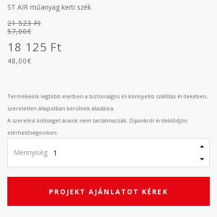
ST AIR műanyag kerti szék
21 523 Ft
57,00€
18 125 Ft
48,00€
Termékeink legtöbb esetben a biztonságos és könnyebb szállítás érdekében,
szereletlen állapotban kerülnek átadásra.
A szerelési költséget áraink nem tartalmazzák. Díjainkról érdeklődjön
elérhetőségeinken.
Mennyiség
PROJEKT AJÁNLATOT KÉREK