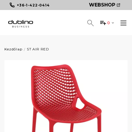
WEBSHOP
+36-1-422-0414
0
Kezdőlap
ST AIR RED