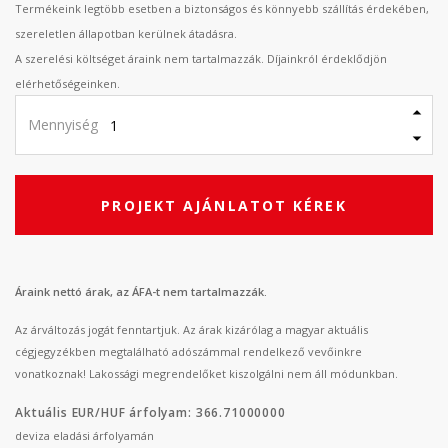
Termékeink legtöbb esetben a biztonságos és könnyebb szállítás érdekében,
szereletlen állapotban kerülnek átadásra.
A szerelési költséget áraink nem tartalmazzák. Díjainkról érdeklődjön
elérhetőségeinken.
Mennyiség
PROJEKT AJÁNLATOT KÉREK
Áraink nettó árak, az ÁFA-t nem tartalmazzák.
Az árváltozás jogát fenntartjuk. Az árak kizárólag a magyar aktuális
cégjegyzékben megtalálható adószámmal rendelkező vevőinkre
vonatkoznak! Lakossági megrendelőket kiszolgálni nem áll módunkban.
Aktuális EUR/HUF árfolyam: 366.71000000
deviza eladási árfolyamán