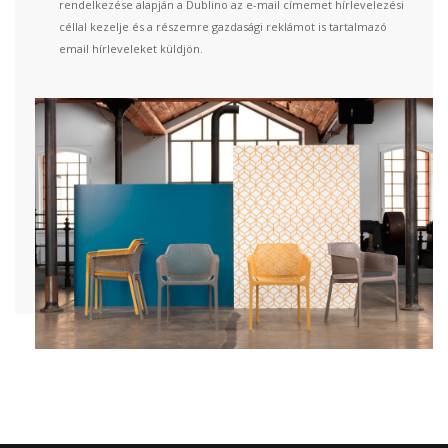
rendelkezése alapján a Dublino az e-mail címemet hírlevelezési
céllal kezelje és a részemre gazdasági reklámot is tartalmazó
email hírleveleket küldjön.