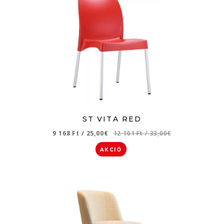
ST VITA RED
9 168 Ft
/
25,00€
12 101 Ft
/
33,00€
AKCIÓ