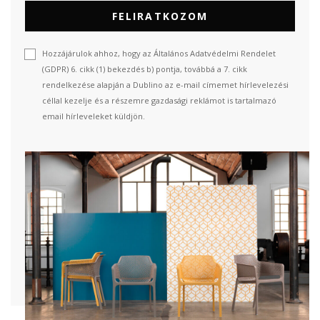
FELIRATKOZOM
Hozzájárulok ahhoz, hogy az Általános Adatvédelmi Rendelet
(GDPR) 6. cikk (1) bekezdés b) pontja, továbbá a 7. cikk
rendelkezése alapján a Dublino az e-mail címemet hírlevelezési
céllal kezelje és a részemre gazdasági reklámot is tartalmazó
email hírleveleket küldjön.