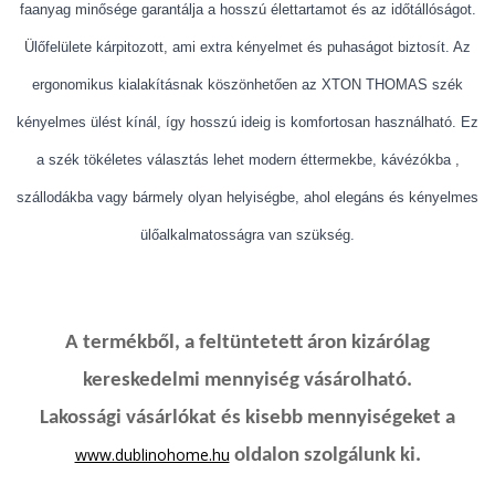
faanyag minősége garantálja a hosszú élettartamot és az időtállóságot.
Ülőfelülete kárpitozott, ami extra kényelmet és puhaságot biztosít. Az
ergonomikus kialakításnak köszönhetően az XTON THOMAS szék
kényelmes ülést kínál, így hosszú ideig is komfortosan használható. Ez
a szék tökéletes választás lehet modern éttermekbe, kávézókba ,
szállodákba vagy bármely olyan helyiségbe, ahol elegáns és kényelmes
ülőalkalmatosságra van szükség.
A termékből, a feltüntetett áron kizárólag
kereskedelmi mennyiség vásárolható.
Lakossági vásárlókat és kisebb mennyiségeket a
www.dublinohome.hu
oldalon szolgálunk ki.