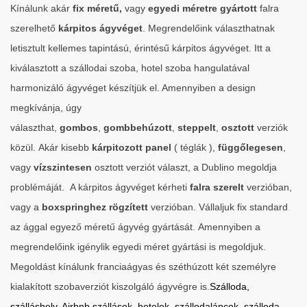
Kínálunk akár
fix
méretű,
vagy
egyedi méretre gyártott
falra
szerelhető
kárpitos
ágyvéget
. Megrendelőink választhatnak
letisztult kellemes tapintású, érintésű kárpitos ágyvéget. Itt a
kiválasztott a szállodai szoba, hotel szoba hangulatával
harmonizáló ágyvéget készítjük el. Amennyiben a design
megkívánja, úgy
választhat,
gombos
,
gombbehúzott
,
steppelt
,
osztott
verziók
közül.
Akár kisebb
kárpitozott
panel
( téglák ),
függőlegesen
,
vagy
vízszintesen
osztott verziót választ, a Dublino megoldja
problémáját.
A kárpitos ágyvéget kérheti
falra
szerelt
verzióban,
vagy a
boxspringhez
rögzített
verzióban.
Vállaljuk fix standard
az ággal egyező méretű ágyvég gyártását.
Amennyiben a
megrendelőink igénylik egyedi méret gyártási is megoldjuk.
Megoldást kínálunk franciaágyas és széthúzott két személyre
kialakított szobaverziót kiszolgáló ágyvégre is.
Szálloda,
szálláshely, Airbnb szállások, hotelek, szállodaláncok, szálloda