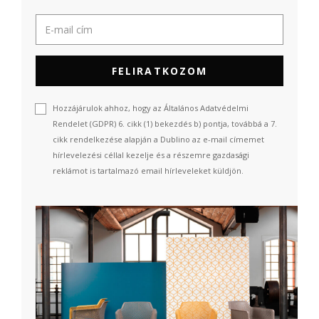
FELIRATKOZOM
Hozzájárulok ahhoz, hogy az Általános Adatvédelmi
Rendelet (GDPR) 6. cikk (1) bekezdés b) pontja, továbbá a 7.
cikk rendelkezése alapján a Dublino az e-mail címemet
hírlevelezési céllal kezelje és a részemre gazdasági
reklámot is tartalmazó email hírleveleket küldjön.