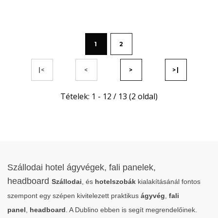
1
2
|<
<
>
>|
Tételek: 1 - 12 / 13 (2 oldal)
Szállodai hotel ágyvégek, fali panelek,
headboard
Szállodai
, és
hotelszobák
kialakításánál fontos
szempont egy szépen kivitelezett praktikus
ágyvég
,
fali
panel
,
headboard
. A Dublino ebben is segít megrendelőinek.