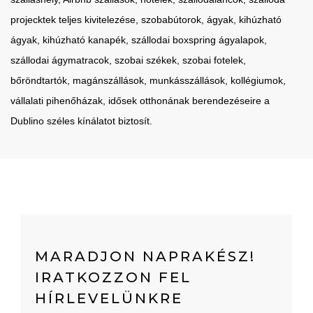
projecktek teljes kivitelezése, szobabútorok, ágyak, kihúzható
ágyak, kihúzható kanapék, szállodai boxspring ágyalapok,
szállodai ágymatracok, szobai székek, szobai fotelek,
bőröndtartók, magánszállások, munkásszállások, kollégiumok,
vállalati pihenőházak, idősek otthonának berendezéseire a
Dublino széles kínálatot biztosít.
MARADJON NAPRAKÉSZ!
IRATKOZZON FEL
HÍRLEVELÜNKRE